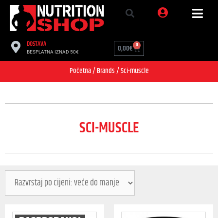
DOSTAVA
0
0,00
€
BESPLATNA IZNAD 50€
Početna
/ Brands / Sci-muscle
SCI-MUSCLE