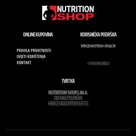
ONLINE KUPOVINA
KORISNIČKA PODRŠKA
info@nutrition-shop.hr
PRAVILA PRIVATNOSTI
UVJETI KORIŠTENJA
KONTAKT
+385959624563
TVRTKA
NUTRITION SHOP j.do.o.
OIB 94829928689
HR8723400091110969733