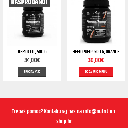
RASPRODANO!
HEMOCELL, 500 G
HEMOPUMP, 500 G, ORANGE
34,00
€
30,00
€
PROČITAJ VIŠE
DODAJ U KOŠARICU
Trebaš pomoć? Kontaktiraj nas na info@nutrition-
shop.hr