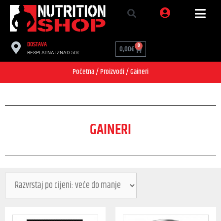
DOSTAVA
0
0,00
€
BESPLATNA IZNAD 50€
Početna
/
Proizvodi
/ Gaineri
GAINERI