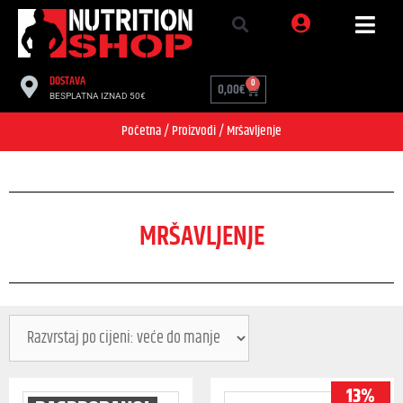
DOSTAVA
0
0,00
€
BESPLATNA IZNAD 50€
Početna
/
Proizvodi
/ Mršavljenje
MRŠAVLJENJE
13%