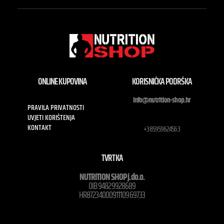
ONLINE KUPOVINA
KORISNIČKA PODRŠKA
info@nutrition-shop.hr
PRAVILA PRIVATNOSTI
UVJETI KORIŠTENJA
KONTAKT
+385959624563
TVRTKA
NUTRITION SHOP j.do.o.
OIB 94829928689
HR8723400091110969733