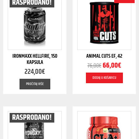
RASPRODANO!
IRONMAXX HELLFIRE, 150
ANIMAL CUTS EF, 42
KAPSULA
66,00
€
76,00
€
224,00
€
DODAJ U KOŠARICU
PROČITAJ VIŠE
RASPRODANO!