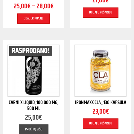
27,00
€
25,00
€
–
28,00
€
DODAJ U KOŠARICU
ODABERI OPCIJE
RASPRODANO!
CARNI X LIQUID, 100 000 MG,
IRONMAXX CLA,, 130 KAPSULA
500 ML
23,00
€
25,00
€
DODAJ U KOŠARICU
PROČITAJ VIŠE