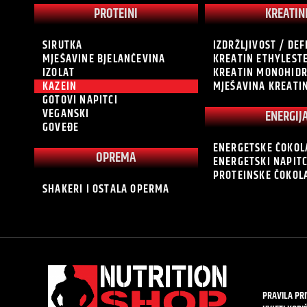
PROTEINI
KREATIN
SIRUTKA
IZDRŽLJIVOST / DEF
MJEŠAVINE BJELANČEVINA
KREATIN ETHYLEST
IZOLAT
KREATIN MONOHID
KAZEIN
MJEŠAVINA KREATI
GOTOVI NAPITCI
VEGANSKI
ENERGIJ
GOVEĐE
ENERGETSKE ČOKOL
OPREMA
ENERGETSKI NAPITC
PROTEINSKE ČOKOL
SHAKERI I OSTALA OPERMA
PRAVILA PR