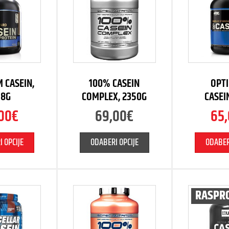
 CASEIN,
100% CASEIN
OPT
18G
COMPLEX, 2350G
CASEI
00
€
69,00
€
65
 OPCIJE
ODABERI OPCIJE
ODABER
RASPR