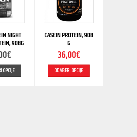
EIN NIGHT
CASEIN PROTEIN, 908
TEIN, 908G
G
00
€
36,00
€
I OPCIJE
ODABERI OPCIJE