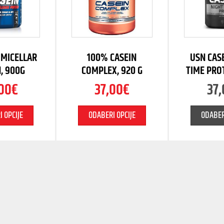
MICELLAR
100% CASEIN
USN CAS
, 900G
COMPLEX, 920 G
TIME PRO
00
€
37,00
€
37,
 OPCIJE
ODABERI OPCIJE
ODABER