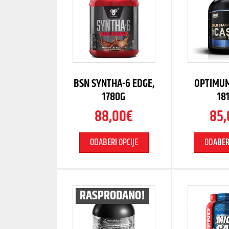
BSN SYNTHA-6 EDGE,
OPTIMUM
1780G
18
88,00
€
85,
ODABERI OPCIJE
ODABERI
RASPRODANO!