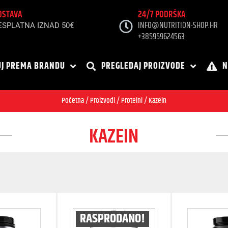
OSTAVA
24/7 PODRŠKA
INFO@NUTRITION-SHOP.HR
ESPLATNA IZNAD 50€
+385959624563
J PREMA BRANDU
PREGLEDAJ PROIZVODE
N
Početna
/
Proizvodi
/
Proteini
/ Kazein
KAZEIN
RASPRODANO!