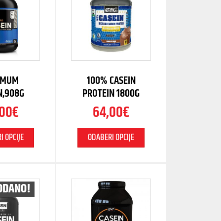
IMUM
100% CASEIN
N,908G
PROTEIN 1800G
,00
€
64,00
€
I OPCIJE
ODABERI OPCIJE
ODANO!