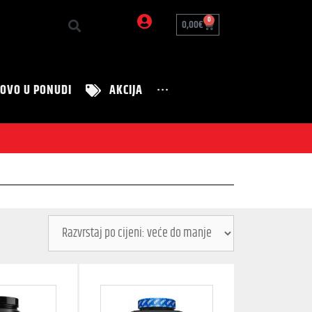
0
0,00
€
OVO U PONUDI
AKCIJA
···
Zanimljivosti
Nutrition Tim
Zdravi recepti