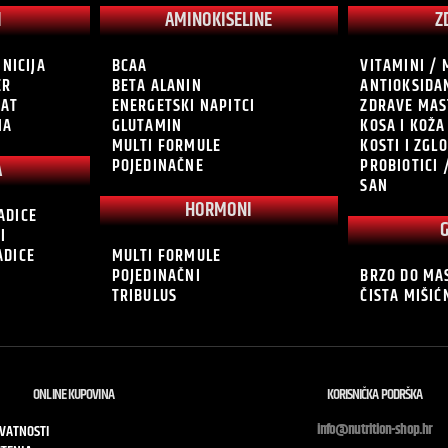
I
AMINOKISELINE
Z
INICIJA
BCAA
VITAMINI / 
ER
BETA ALANIN
ANTIOKSIDA
RAT
ENERGETSKI NAPITCI
ZDRAVE MAS
NA
GLUTAMIN
KOSA I KOŽA
MULTI FORMULE
KOSTI I ZGL
POJEDINAČNE
PROBIOTICI 
A
SAN
HORMONI
ADICE
I
ADICE
MULTI FORMULE
POJEDINAČNI
BRZO DO MA
TRIBULUS
ČISTA MIŠI
ONLINE KUPOVINA
KORISNIČKA PODRŠKA
info@nutrition-shop.hr
IVATNOSTI