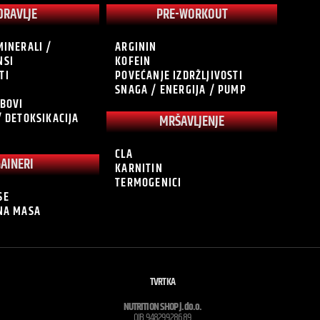
DRAVLJE
PRE-WORKOUT
MINERALI /
ARGININ
NSI
KOFEIN
TI
POVEĆANJE IZDRŽLJIVOSTI
SNAGA / ENERGIJA / PUMP
OBOVI
/ DETOKSIKACIJA
MRŠAVLJENJE
CLA
GAINERI
KARNITIN
TERMOGENICI
SE
ĆNA MASA
TVRTKA
NUTRITION SHOP j.do.o.
OIB 94829928689