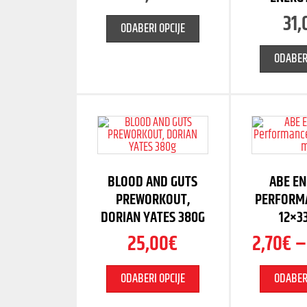
31,
ODABERI OPCIJE
ODABERI
BLOOD AND GUTS
ABE EN
PREWORKOUT,
PERFORMA
DORIAN YATES 380G
12×3
25,00
€
2,70
€
ODABERI OPCIJE
ODABERI