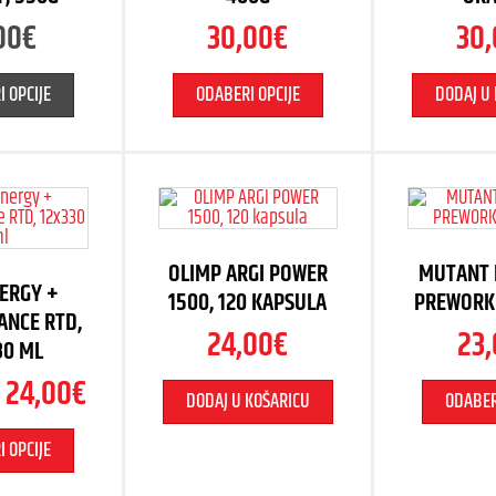
00
€
30,00
€
30
 OPCIJE
ODABERI OPCIJE
DODAJ U
OLIMP ARGI POWER
MUTANT
ERGY +
1500, 120 KAPSULA
PREWORK
NCE RTD,
24,00
€
23,
30 ML
–
24,00
€
DODAJ U KOŠARICU
ODABER
 OPCIJE