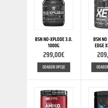
BSN NO-XPLODE 3.0.
BSN NO
1000G
EDGE X
299,00
€
209
ODABERI OPCIJE
ODABERI