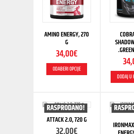
AMINO ENERGY, 270
COBRA
G
SHADOW 
.GREEN
34,00
€
34,
ODABERI OPCIJE
DODAJ U 
RASPRODANO!
RASPR
ATTACK 2.0, 720 G
IRONMAX
32,00
€
ENERGY