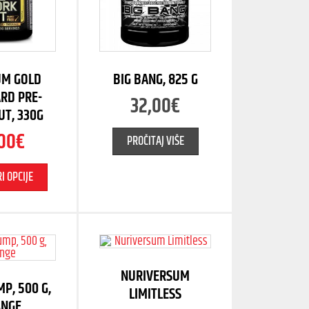
UM GOLD
BIG BANG, 825 G
RD PRE-
32,00
€
UT, 330G
00
€
PROČITAJ VIŠE
I OPCIJE
NURIVERSUM
P, 500 G,
LIMITLESS
ANGE