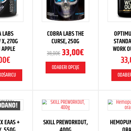
 LABS
COBRA LABS THE
OPTIM
X, 270G
CURSE, 250G
STANDA
 APPLE
WORK O
33,00
€
38,00
€
00
€
33,
ODABERI OPCIJE
KOŠARICU
ODABER
ODANO!
X EAAS +
SKILL PREWORKOUT,
HEMOPUM
, 550G
400G
OR