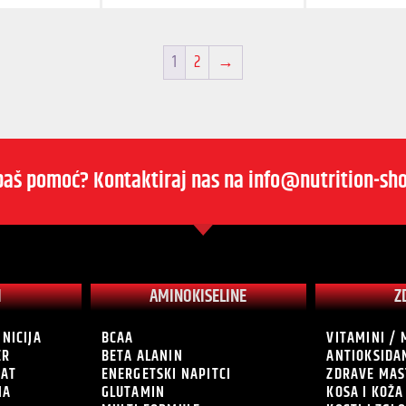
1
2
→
baš pomoć? Kontaktiraj nas na info@nutrition-sho
I
AMINOKISELINE
Z
INICIJA
BCAA
VITAMINI / 
ER
BETA ALANIN
ANTIOKSIDA
RAT
ENERGETSKI NAPITCI
ZDRAVE MAS
NA
GLUTAMIN
KOSA I KOŽA