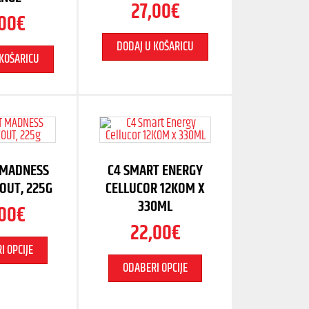
27,00
€
,00
€
DODAJ U KOŠARICU
 KOŠARICU
 MADNESS
C4 SMART ENERGY
OUT, 225G
CELLUCOR 12KOM X
330ML
00
€
22,00
€
I OPCIJE
ODABERI OPCIJE