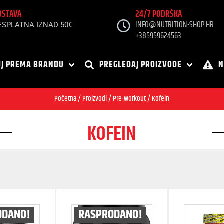
OSTAVA
24/7 PODRŠKA
INFO@NUTRITION-SHOP.HR
ESPLATNA IZNAD 50€
+385959624563
J PREMA BRANDU
PREGLEDAJ PROIZVODE
N
Početna
/
Proizvodi
/
Pre-workout
/ Kofein
KOFEIN
ODANO!
RASPRODANO!