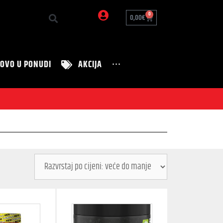
0
0,00
€
OVO U PONUDI
AKCIJA
···
Zanimljivosti
Nutrition Tim
Zdravi recepti