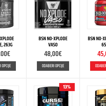
 XPLODE
BSN NO-XPLODE
BSN NO-X
E, 263G
VASO
6
,00
€
48,00
€
45
 OPCIJE
ODABERI OPCIJE
ODABER
13%