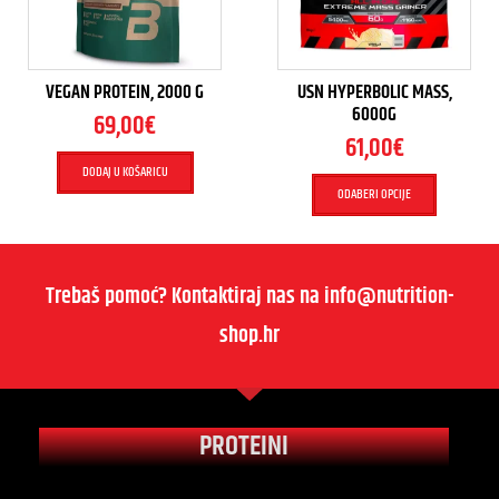
VEGAN PROTEIN, 2000 G
USN HYPERBOLIC MASS,
6000G
69,00
€
61,00
€
DODAJ U KOŠARICU
ODABERI OPCIJE
Trebaš pomoć? Kontaktiraj nas na info@nutrition-
shop.hr
PROTEINI