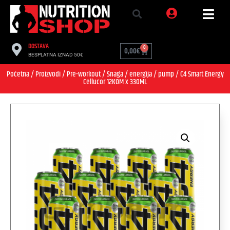
DOSTAVA
0
0,00
€
BESPLATNA IZNAD 50€
Početna
/
Proizvodi
/
Pre-workout
/
Snaga / energija / pump
/ C4 Smart Energy
Cellucor 12KOM x 330ML