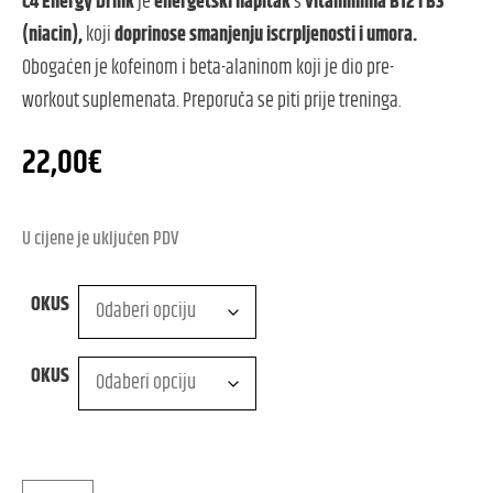
C4 Energy Drink
je
energetski napitak
s
vitaminima B12 i B3
(niacin),
koji
doprinose smanjenju iscrpljenosti i umora.
Obogaćen je kofeinom i beta-alaninom koji je dio pre-
workout suplemenata. Preporuča se piti prije treninga.
22,00
€
U cijene je uključen PDV
OKUS
OKUS