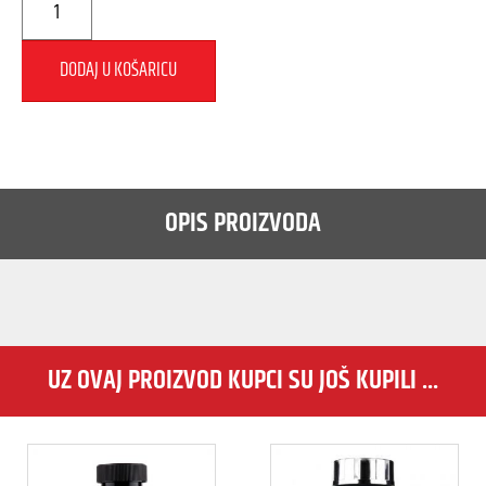
DODAJ U KOŠARICU
OPIS PROIZVODA
UZ OVAJ PROIZVOD KUPCI SU JOŠ KUPILI ...