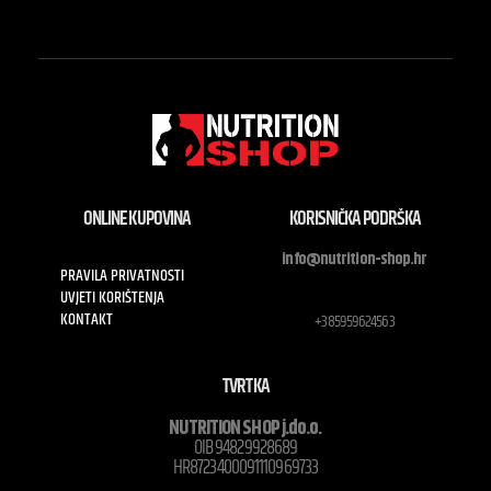
ONLINE KUPOVINA
KORISNIČKA PODRŠKA
info@nutrition-shop.hr
PRAVILA PRIVATNOSTI
UVJETI KORIŠTENJA
KONTAKT
+385959624563
TVRTKA
NUTRITION SHOP j.do.o.
OIB 94829928689
HR8723400091110969733