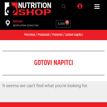
DOSTAVA
0
0,00
€
BESPLATNA IZNAD 50€
Početna
/
Proizvodi
/
Proteini
/ Gotovi napitci
GOTOVI NAPITCI
It seems we can't find what you're looking for.