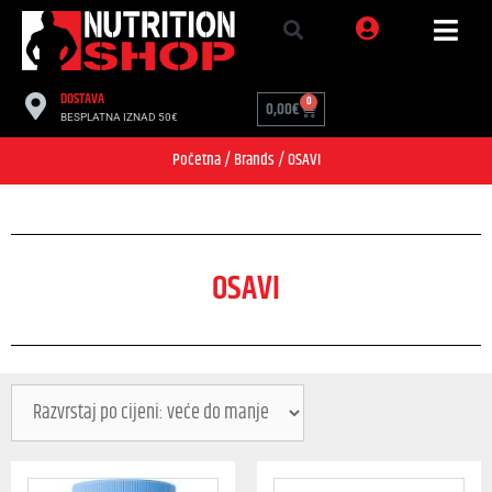
DOSTAVA
0
0,00
€
BESPLATNA IZNAD 50€
Početna
/ Brands / OSAVI
OSAVI