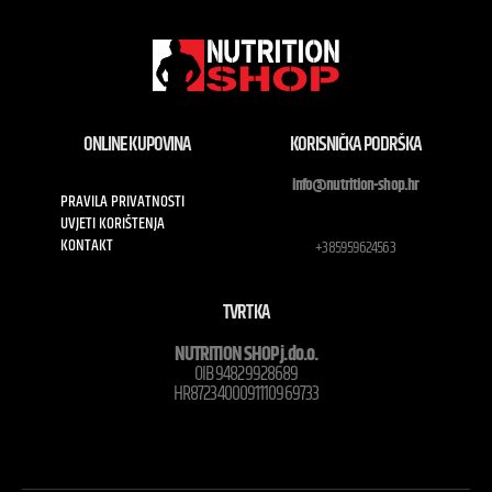
ONLINE KUPOVINA
KORISNIČKA PODRŠKA
info@nutrition-shop.hr
PRAVILA PRIVATNOSTI
UVJETI KORIŠTENJA
KONTAKT
+385959624563
TVRTKA
NUTRITION SHOP j.do.o.
OIB 94829928689
HR8723400091110969733