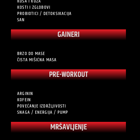
KOSA I KOŽA
KOSTI I ZGLOBOVI
PROBIOTICI / DETOKSIKACIJA
SAN
GAINERI
BRZO DO MASE
ČISTA MIŠIĆNA MASA
PRE-WORKOUT
ARGININ
KOFEIN
POVEĆANJE IZDRŽLJIVOSTI
SNAGA / ENERGIJA / PUMP
MRŠAVLJENJE