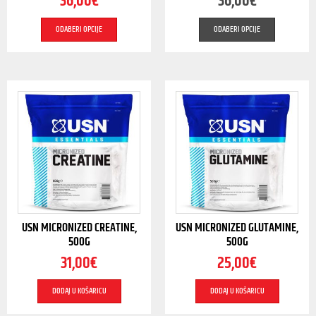
36,00
€
36,00
€
ODABERI OPCIJE
ODABERI OPCIJE
USN MICRONIZED CREATINE,
USN MICRONIZED GLUTAMINE,
500G
500G
31,00
€
25,00
€
DODAJ U KOŠARICU
DODAJ U KOŠARICU