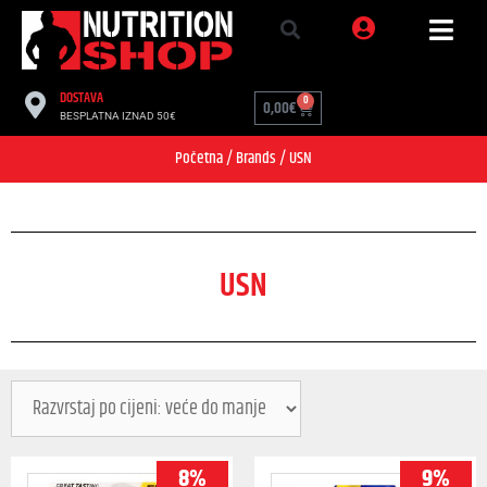
DOSTAVA
0
0,00
€
BESPLATNA IZNAD 50€
Početna
/ Brands / USN
USN
8%
9%