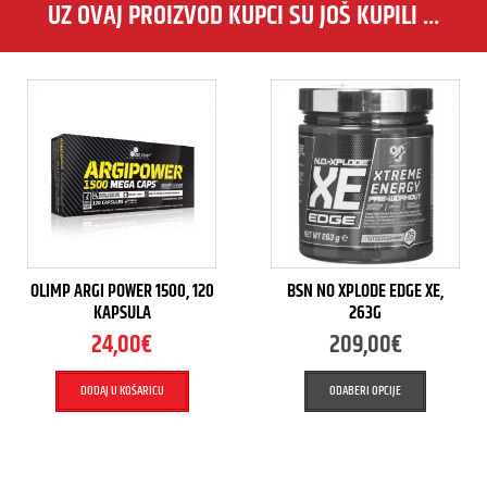
UZ OVAJ PROIZVOD KUPCI SU JOŠ KUPILI ...
OLIMP ARGI POWER 1500, 120
BSN NO XPLODE EDGE XE,
KAPSULA
263G
24,00
€
209,00
€
DODAJ U KOŠARICU
ODABERI OPCIJE