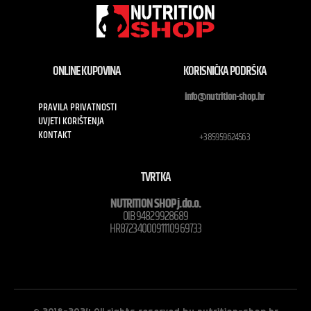
ONLINE KUPOVINA
KORISNIČKA PODRŠKA
info@nutrition-shop.hr
PRAVILA PRIVATNOSTI
UVJETI KORIŠTENJA
KONTAKT
+385959624563
TVRTKA
NUTRITION SHOP j.do.o.
OIB 94829928689
HR8723400091110969733