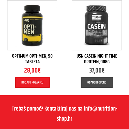
OPTIMUM OPTI-MEN, 90
USN CASEIN NIGHT TIME
TABLETA
PROTEIN, 908G
28,00
€
37,00
€
DODAJ U KOŠARICU
ODABERI OPCIJE
Trebaš pomoć? Kontaktiraj nas na info@nutrition-
shop.hr