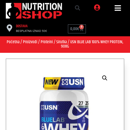
DOSTAVA
0
0,00
€
BESPLATNA IZNAD 50€
Početna
/
Proizvodi
/
Proteini
/
Sirutka
/ USN BLUE LAB 100% WHEY PROTEIN,
908G