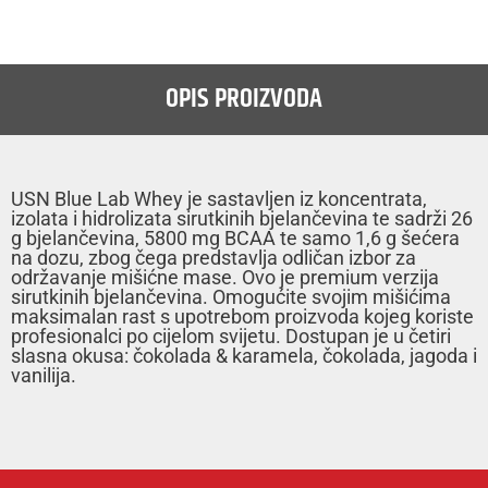
OPIS PROIZVODA
USN Blue Lab Whey je sastavljen iz koncentrata,
izolata i hidrolizata sirutkinih bjelančevina te sadrži 26
g bjelančevina, 5800 mg BCAA te samo 1,6 g šećera
na dozu, zbog čega predstavlja odličan izbor za
održavanje mišićne mase. Ovo je premium verzija
sirutkinih bjelančevina. Omogućite svojim mišićima
maksimalan rast s upotrebom proizvoda kojeg koriste
profesionalci po cijelom svijetu. Dostupan je u četiri
slasna okusa: čokolada & karamela, čokolada, jagoda i
vanilija.