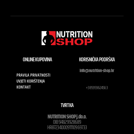
ONLINE KUPOVINA
KORISNIČKA PODRŠKA
info@nutrition-shop.hr
PRAVILA PRIVATNOSTI
UVJETI KORIŠTENJA
KONTAKT
+385959624563
TVRTKA
NUTRITION SHOP j.do.o.
OIB 94829928689
HR8723400091110969733