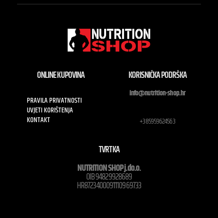
ONLINE KUPOVINA
KORISNIČKA PODRŠKA
info@nutrition-shop.hr
PRAVILA PRIVATNOSTI
UVJETI KORIŠTENJA
KONTAKT
+385959624563
TVRTKA
NUTRITION SHOP j.do.o.
OIB 94829928689
HR8723400091110969733