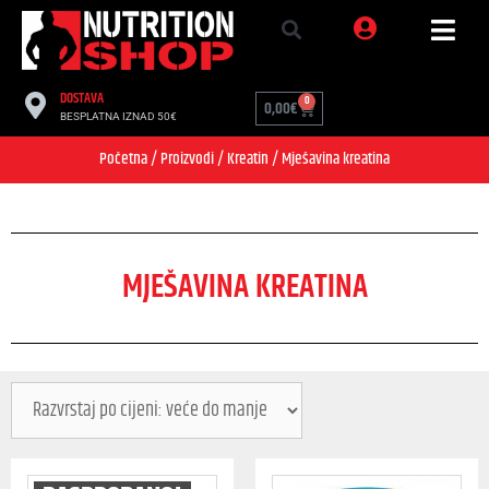
DOSTAVA
0
0,00
€
BESPLATNA IZNAD 50€
Početna
/
Proizvodi
/
Kreatin
/ Mješavina kreatina
MJEŠAVINA KREATINA