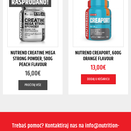
RASPRODANO!
NUTREND CREATINE MEGA
NUTREND CREAPORT, 600G
STRONG POWDER, 500G
ORANGE FLAVOUR
PEACH FLAVOUR
13,00
€
16,00
€
DODAJ U KOŠARICU
PROČITAJ VIŠE
Trebaš pomoć? Kontaktiraj nas na info@nutrition-