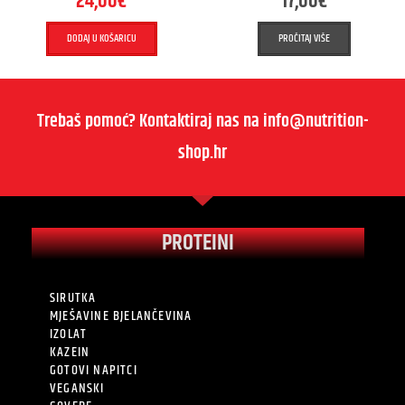
24,00
€
17,00
€
DODAJ U KOŠARICU
PROČITAJ VIŠE
Trebaš pomoć? Kontaktiraj nas na info@nutrition-
shop.hr
PROTEINI
SIRUTKA
MJEŠAVINE BJELANČEVINA
IZOLAT
KAZEIN
GOTOVI NAPITCI
VEGANSKI