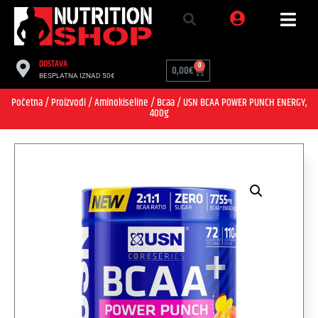
DOSTAVA
0
0,00
€
BESPLATNA IZNAD 50€
Početna
/
Proizvodi
/
Aminokiseline
/
Bcaa
/ USN BCAA POWER PUNCH ENERGY,
400g