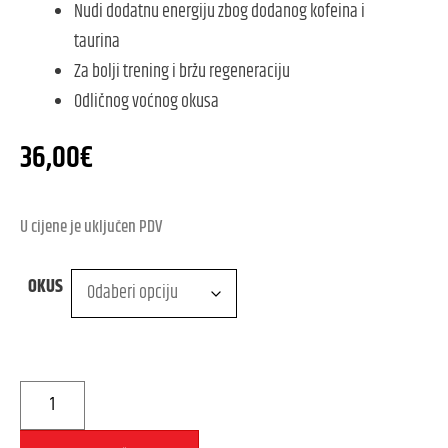
Nudi dodatnu energiju zbog dodanog kofeina i
taurina
Za bolji trening i bržu regeneraciju
Odličnog voćnog okusa
36,00
€
U cijene je uključen PDV
OKUS