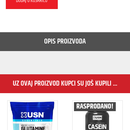
DODAJ U KOŠARICU
OPIS PROIZVODA
UZ OVAJ PROIZVOD KUPCI SU JOŠ KUPILI ...
RASPRODANO!