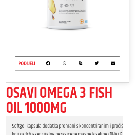
PODIJELI
OSAVI OMEGA 3 FISH
OIL 1000MG
Softgel kapsula dodatka prehrani s koncentriranim i pročišćenim 
koji sadrži esencijalne nezasićene masne kiseline (DHA i EPA). 
