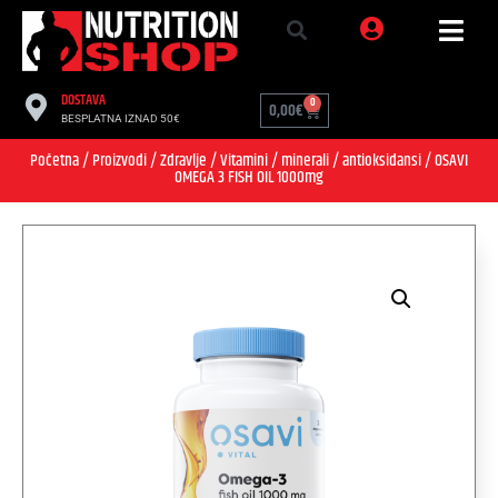
DOSTAVA
0
0,00
€
BESPLATNA IZNAD 50€
Početna
/
Proizvodi
/
Zdravlje
/
Vitamini / minerali / antioksidansi
/ OSAVI
OMEGA 3 FISH OIL 1000mg