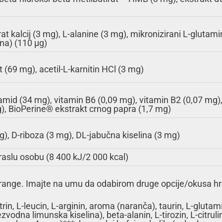
t kalcij (3 mg), L-alanine (3 mg), mikronizirani L-glutami
ina) (110 µg)
at (69 mg), acetil-L-karnitin HCl (3 mg)
mid (34 mg), vitamin B6 (0,09 mg), vitamin B2 (0,07 mg), 
mg), BioPerine® ekstrakt crnog papra (1,7 mg)
g), D-riboza (3 mg), DL-jabučna kiselina (3 mg)
aslu osobu (8 400 kJ/2 000 kcal)
range. Imajte na umu da odabirom druge opcije/okusa hran
n, L-leucin, L-arginin, aroma (naranča), taurin, L-glutami
ezvodna limunska kiselina), beta-alanin, L-tirozin, L-citruli