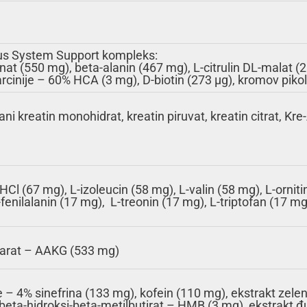
ous System Support kompleks:
nat (550 mg), beta-alanin (467 mg), L-citrulin DL-malat (
cinije – 60% HCA (3 mg), D-biotin (273 µg), kromov pikol
i kreatin monohidrat, kreatin piruvat, kreatin citrat, Kr
 HCl (67 mg), L-izoleucin (58 mg), L-valin (58 mg), L-ornit
fenilalanin (17 mg), L-treonin (17 mg), L-triptofan (17 mg)
utarat – AAKG (533 mg)
e – 4% sinefrina (133 mg), kofein (110 mg), ekstrakt zele
 beta-hidroksi-beta-metilbutirat – HMB (3 mg), ekstrakt đ