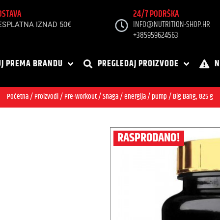
OSTAVA
24/7 PODRŠKA
INFO@NUTRITION-SHOP.HR
ESPLATNA IZNAD 50€
+385959624563
J PREMA BRANDU
PREGLEDAJ PROIZVODE
N
Početna
/
Proizvodi
/
Pre-workout
/
Snaga / energija / pump
/ Big Bang, 825 g
RASPRODANO!