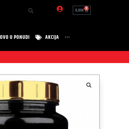
0
0,00
€
OVO U PONUDI
AKCIJA
···
Zanimljivosti
Nutrition Tim
Zdravi recepti