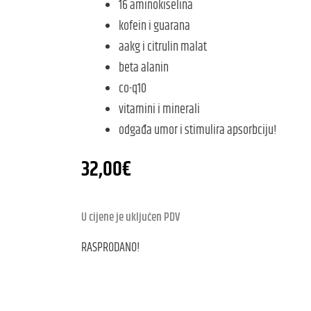
16 aminokiselina
kofein i guarana
aakg i citrulin malat
beta alanin
co-q10
vitamini i minerali
odgađa umor i stimulira apsorbciju!
32,00
€
U cijene je uključen PDV
RASPRODANO!