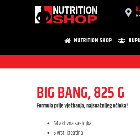
D
B
NUTRITION SHOP
KUPU
BIG BANG, 825 G
Formula prije vježbanja, najsnažnijeg učinka!
54 aktivna sastojka
5 vrsti kreatina