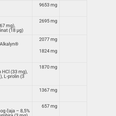
9653 mg
2695 mg
267 mg),
inat (18 µg)
2077 mg
e-Alkalyn®
1824 mg
1870 mg
in HCl (33 mg),
, L-prolin (3
1367 mg
657 mg
nog čaja – 8,5%
umbira (3 mg),