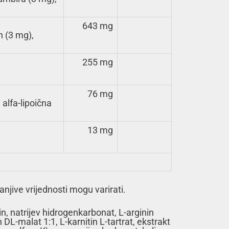
643 mg
n (3 mg),
255 mg
76 mg
alfa-lipoična
13 mg
jive vrijednosti mogu varirati.
n, natrijev hidrogenkarbonat, L-arginin
n DL-malat 1:1, L-karnitin L-tartrat, ekstrakt