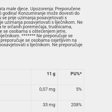
vata male djece. Upozorenja: Preporučene
d 16 godina! Konzumiranje može dovesti do
 se prije uzimanja posavjetovati s
ije uzimanja posavjetovati s liječnikom. Ne
a te srčanih poremećaja, trudnicama,
uje se osobama s oštećenjem jetre,
 liječnikom. ******* Ne preporučuje se
 preporučuje se osobama osjetljivim na
 posavjetovati s liječnikom. Ne preporučuje
11 g
PU%*
0,07 mg
5%
33 mg
208%