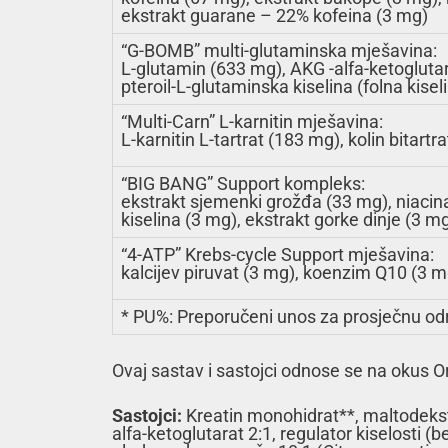
ekstrakt guarane – 22% kofeina (3 mg)
“G-BOMB” multi-glutaminska mješavina:
L-glutamin (633 mg), AKG -alfa-ketoglutara
pteroil-L-glutaminska kiselina (folna kisel
“Multi-Carn” L-karnitin mješavina:
L-karnitin L-tartrat (183 mg), kolin bitartr
“BIG BANG” Support kompleks:
ekstrakt sjemenki grožđa (33 mg), niacina
kiselina (3 mg), ekstrakt gorke dinje (3 
“4-ATP” Krebs-cycle Support mješavina:
kalcijev piruvat (3 mg), koenzim Q10 (3 m
* PU%: Preporučeni unos za prosječnu odr
Ovaj sastav i sastojci odnose se na okus O
Sastojci:
Kreatin monohidrat**, maltodekstri
alfa-ketoglutarat 2:1, regulator kiselosti (b