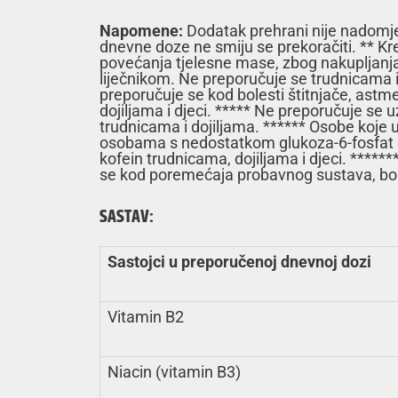
Napomene:
Dodatak prehrani nije nadomje
dnevne doze ne smiju se prekoračiti. ** Kr
povećanja tjelesne mase, zbog nakupljanja 
liječnikom. Ne preporučuje se trudnicama i 
preporučuje se kod bolesti štitnjače, as
dojiljama i djeci. ***** Ne preporučuje s
trudnicama i dojiljama. ****** Osobe koje u
osobama s nedostatkom glukoza-6-fosfat de
kofein trudnicama, dojiljama i djeci. *****
se kod poremećaja probavnog sustava, boles
SASTAV:
Sastojci u preporučenoj dnevnoj dozi
Vitamin B2
Niacin (vitamin B3)