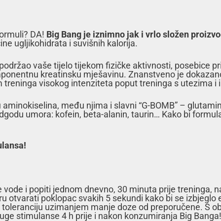
formuli? DA!
Big Bang je iznimno jak i vrlo složen proizv
ne ugljikohidrata i suvišnih kalorija.
 podržao vaše tijelo tijekom fizičke aktivnosti, posebice p
omponentnu kreatinsku mješavinu. Znanstveno je dokazano
 treninga visokog intenziteta poput treninga s utezima i 
u aminokiselina, među njima i slavni “G-BOMB” – glutamin
godu umora: kofein, beta-alanin, taurin… Kako bi formula 
ulansa!
e vode i popiti jednom dnevno, 30 minuta prije treninga, n
ru otvarati poklopac svakih 5 sekundi kako bi se izbjeglo 
tati toleranciju uzimanjem manje doze od preporučene. S 
ruge stimulanse 4 h prije i nakon konzumiranja Big Banga