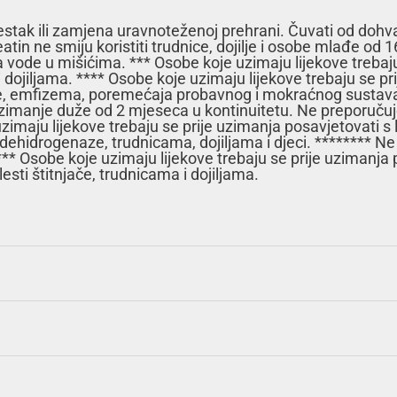
stak ili zamjena uravnoteženoj prehrani. Čuvati od doh
eatin ne smiju koristiti trudnice, dojilje i osobe mlađe o
vode u mišićima. *** Osobe koje uzimaju lijekove trebaju
dojiljama. **** Osobe koje uzimaju lijekove trebaju se pr
tme, emfizema, poremećaja probavnog i mokraćnog sustav
e uzimanje duže od 2 mjeseca u kontinuitetu. Ne preporuč
zimaju lijekove trebaju se prije uzimanja posavjetovati s
hidrogenaze, trudnicama, dojiljama i djeci. ******** Ne
**** Osobe koje uzimaju lijekove trebaju se prije uzimanja
ti štitnjače, trudnicama i dojiljama.