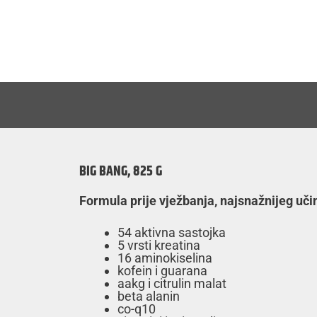
BIG BANG, 825 G
Formula prije vježbanja, najsnažnijeg uči
54 aktivna sastojka
5 vrsti kreatina
16 aminokiselina
kofein i guarana
aakg i citrulin malat
beta alanin
co-q10