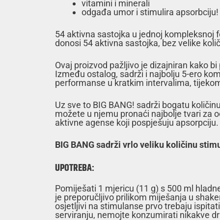
vitamini i minerali
odgađa umor i stimulira apsorbciju!
54 aktivna sastojka u jednoj kompleksnoj 
donosi 54 aktivna sastojka, bez velike količi
Ovaj proizvod pažljivo je dizajniran kako bi
Između ostalog, sadrži i najbolju 5-ero k
performanse u kratkim intervalima, tijekom
Uz sve to BIG BANG! sadrži bogatu količin
možete u njemu pronaći najbolje tvari za od
aktivne agense koji pospješuju apsorpciju.
BIG BANG sadrži vrlo veliku količinu stim
UPOTREBA:
Pomiješati 1 mjericu (11 g) s 500 ml hladn
je preporučljivo prilikom miješanja u shake
osjetljivi na stimulanse prvo trebaju ispi
serviranju, nemojte konzumirati nikakve d