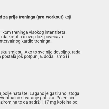
od za prije treninga (pre-workout)
koji
rilikom treninga visokog intenziteta.
 da kreatin u ovoj dozi povećava
intervalnog kardio treninga.
sku smjesu. Ako to sve nije dovoljno, tada
postala još potpunija, dodali smo i i
ajbolje natašte. Lagano je gazirano, stoga
eventualno stvaranje pritiska. Pojedinci
obzirom na to da sadrži 117 mg kofeina po
!