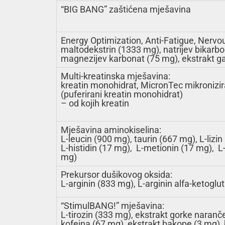
“BIG BANG” zaštićena mješavina
Energy Optimization, Anti-Fatigue, Nerv
maltodekstrin (1333 mg), natrijev bikarbo
magnezijev karbonat (75 mg), ekstrakt gar
Multi-kreatinska mješavina:
kreatin monohidrat, MicronTec mikroniziran
(puferirani kreatin monohidrat)
– od kojih kreatin
Mješavina aminokiselina:
L-leucin (900 mg), taurin (667 mg), L-lizin
L-histidin (17 mg), L-metionin (17 mg), L-
mg)
Prekursor dušikovog oksida:
L-arginin (833 mg), L-arginin alfa-ketogl
“StimulBANG!” mješavina:
L-tirozin (333 mg), ekstrakt gorke naranč
kofeina (67 mg), ekstrakt bakope (3 mg),