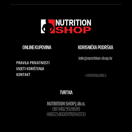
ONLINE KUPOVINA
KORISNIČKA PODRŠKA
info@nutrition-shop.hr
PRAVILA PRIVATNOSTI
UVJETI KORIŠTENJA
KONTAKT
+385959624563
TVRTKA
NUTRITION SHOP j.do.o.
OIB 94829928689
HR8723400091110969733