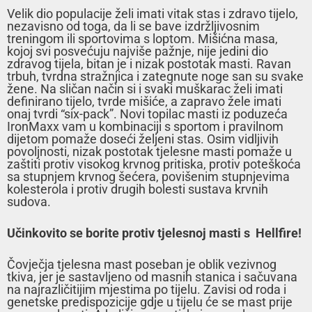
Velik dio populacije želi imati vitak stas i zdravo tijelo,
nezavisno od toga, da li se bave izdržljivosnim
treningom ili sportovima s loptom. Mišićna masa,
kojoj svi posvećuju najviše pažnje, nije jedini dio
zdravog tijela, bitan je i nizak postotak masti. Ravan
trbuh, tvrdna stražnjica i zategnute noge san su svake
žene. Na sličan način si i svaki muškarac želi imati
definirano tijelo, tvrde mišiće, a zapravo žele imati
onaj tvrdi “six-pack”. Novi topilac masti iz poduzeća
IronMaxx vam u kombinaciji s sportom i pravilnom
dijetom pomaže doseći željeni stas. Osim vidljivih
povoljnosti, nizak postotak tjelesne masti pomaže u
zaštiti protiv visokog krvnog pritiska, protiv poteškoća
sa stupnjem krvnog šećera, povišenim stupnjevima
kolesterola i protiv drugih bolesti sustava krvnih
sudova.
Učinkovito se borite protiv tjelesnoj masti s Hellfire!
Čovječja tjelesna mast poseban je oblik vezivnog
tkiva, jer je sastavljeno od masnih stanica i sačuvana
na najrazličitijim mjestima po tijelu. Zavisi od roda i
genetske predispozicije gdje u tijelu će se mast prije