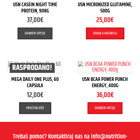
USN CASEIN NIGHT TIME
USN MICRONIZED GLUTAMINE,
PROTEIN, 908G
500G
37,00
€
25,00
€
ODABERI OPCIJE
DODAJ U KOŠARICU
RASPRODANO!
MEGA DAILY ONE PLUS, 60
USN BCAA POWER PUNCH
CAPSULA
ENERGY, 400G
12,00
€
36,00
€
PROČITAJ VIŠE
ODABERI OPCIJE
Trebaš pomoć? Kontaktiraj nas na info@nutrition-