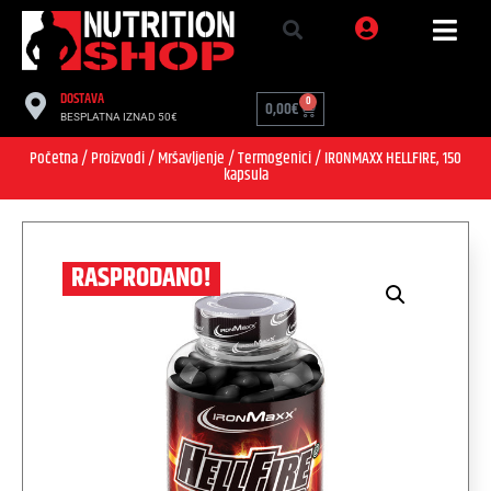
DOSTAVA
0
0,00
€
BESPLATNA IZNAD 50€
Početna
/
Proizvodi
/
Mršavljenje
/
Termogenici
/ IRONMAXX HELLFIRE, 150
kapsula
RASPRODANO!