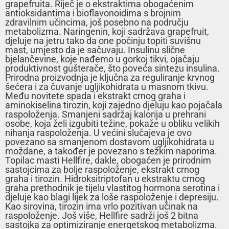
grapefruita. Riječ je o ekstraktima obogaćenim
antioksidantima i bioflavonoidima s brojnim
zdravilnim učincima, još posebno na području
metabolizma. Naringenin, koji sadržava grapefruit,
djeluje na jetru tako da one počinju topiti suvišnu
mast, umjesto da je sačuvaju. Insulinu slične
bjelančevine, koje nađemo u gorkoj tikvi, ojačaju
produktivnost gušterače, što poveća sintezu insulina.
Prirodna proizvodnja je ključna za reguliranje krvnog
šećera i za čuvanje ugljikohidrata u masnom tkivu.
Među novitete spada i ekstrakt crnog graha i
aminokiselina tirozin, koji zajedno djeluju kao pojačala
raspoloženja. Smanjeni sadržaj kalorija u prehrani
osobe, koja želi izgubiti težine, pokaže u obliku velikih
nihanja raspoloženja. U većini slučajeva je ovo
povezano sa smanjenom dostavom ugljikohidrata u
moždane, a također je povezano s težkim naporima.
Topilac masti Hellfire, dakle, obogaćen je prirodnim
sastojcima za bolje raspoloženje, ekstrakt crnog
graha i tirozin. Hidroksitriptofan u ekstraktu crnog
graha prethodnik je tijelu vlastitog hormona serotina i
djeluje kao blagi lijek za loše raspoloženje i depresiju.
Kao sirovina, tirozin ima vrlo pozitivan učinak na
raspoloženje. Još više, Hellfire sadrži još 2 bitna
sastojka za optimiziranje energetskog metabolizma.