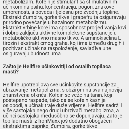
metabolizam. Kofein je stimulant sa stimulativnim
učinkom na psihu, koncentraciju, pogon, znakove
umorenosti, a poveća i tjelesnu proizvodnju topline.
Ekstrakt đumbira, gorke tikve i grapefruita osiguravaju
prirodno povećanje u bazalnom metabolizmu.
Ekstrakt vrbine kore ima sposobnost prorjeđivanja krvi
i dobro zaključa aktivne kompleksne supstancije u
metaboličko aktivno masno tkivo. A aminokiselina L-
tirozin i ekstrakt crnog graha, koji ima između drugih i
pozitivan učinak na raspoloženje, savlađivaju te
osiguravaju budnost uma.
Zašto je Hellfire učinkovitiji od ostalih topilaca
masti?
Hellfire upotrebljava sve učinkovite supstancije za
ubrzavanje metabolizma, s obzirom na sva najnovija
znanstvena otkrića. Kofein se veže na tanin, koji
postepeno raspade, tako da se kofein kasnije
oslobodi, a učinak traje duže vrijeme. Hellfire sadrži i
više sastojaka nego drugi ubrzivači metabolizma, a
učinci sastojaka međusobno se dopunjavaju. Zato je
topilac masti iz IronMaxx još dodatno obogaćen
ekstraktima paprike, đumbira, gorke tikve i