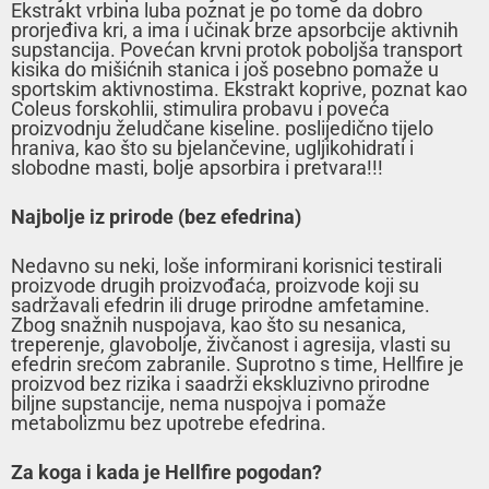
Ekstrakt vrbina luba poznat je po tome da dobro
prorjeđiva kri, a ima i učinak brze apsorbcije aktivnih
supstancija. Povećan krvni protok poboljša transport
kisika do mišićnih stanica i još posebno pomaže u
sportskim aktivnostima. Ekstrakt koprive, poznat kao
Coleus forskohlii, stimulira probavu i poveća
proizvodnju želudčane kiseline. poslijedično tijelo
hraniva, kao što su bjelančevine, ugljikohidrati i
slobodne masti, bolje apsorbira i pretvara!!!
Najbolje iz prirode (bez efedrina)
Nedavno su neki, loše informirani korisnici testirali
proizvode drugih proizvođaća, proizvode koji su
sadržavali efedrin ili druge prirodne amfetamine.
Zbog snažnih nuspojava, kao što su nesanica,
treperenje, glavobolje, živčanost i agresija, vlasti su
efedrin srećom zabranile. Suprotno s time, Hellfire je
proizvod bez rizika i saadrži ekskluzivno prirodne
biljne supstancije, nema nuspojva i pomaže
metabolizmu bez upotrebe efedrina.
Za koga i kada je Hellfire pogodan?