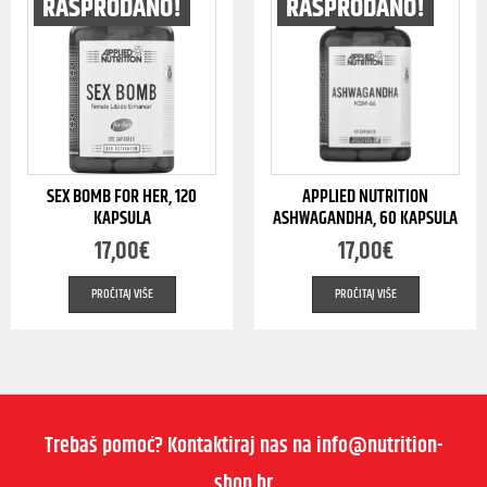
RASPRODANO!
RASPRODANO!
SEX BOMB FOR HER, 120
APPLIED NUTRITION
KAPSULA
ASHWAGANDHA, 60 KAPSULA
17,00
€
17,00
€
PROČITAJ VIŠE
PROČITAJ VIŠE
Trebaš pomoć? Kontaktiraj nas na info@nutrition-
shop.hr