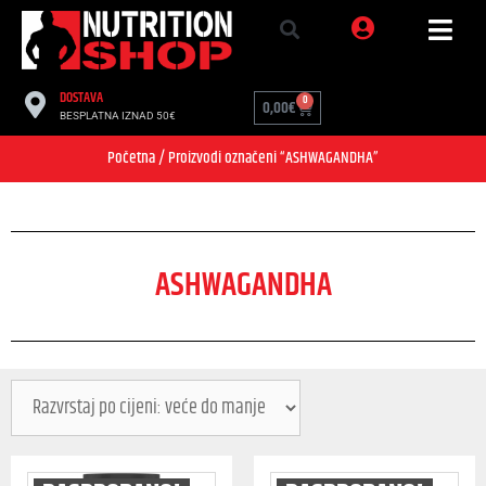
DOSTAVA
0
0,00
€
BESPLATNA IZNAD 50€
Početna
/ Proizvodi označeni “ASHWAGANDHA”
ASHWAGANDHA