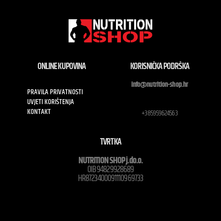
ONLINE KUPOVINA
KORISNIČKA PODRŠKA
info@nutrition-shop.hr
PRAVILA PRIVATNOSTI
UVJETI KORIŠTENJA
KONTAKT
+385959624563
TVRTKA
NUTRITION SHOP j.do.o.
OIB 94829928689
HR8723400091110969733