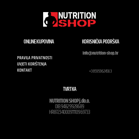
ONLINE KUPOVINA
KORISNIČKA PODRŠKA
info@nutrition-shop.hr
PRAVILA PRIVATNOSTI
UVJETI KORIŠTENJA
KONTAKT
+385959624563
TVRTKA
NUTRITION SHOP j.do.o.
OIB 94829928689
HR8723400091110969733