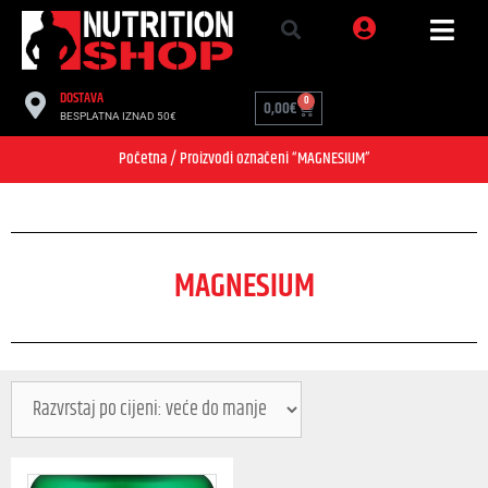
DOSTAVA
0
0,00
€
BESPLATNA IZNAD 50€
Početna
/ Proizvodi označeni “MAGNESIUM”
MAGNESIUM