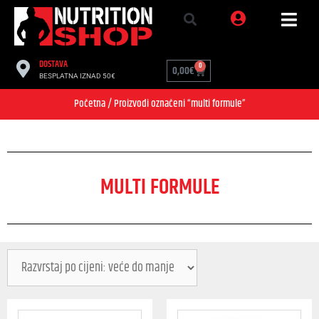
DOSTAVA
0
0,00
€
BESPLATNA IZNAD 50€
Početna
/ Proizvodi označeni “multi formule”
MULTI FORMULE