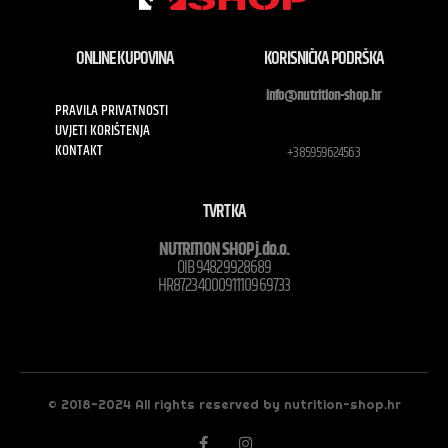
ONLINE KUPOVINA
KORISNIČKA PODRŠKA
info@nutrition-shop.hr
PRAVILA PRIVATNOSTI
UVJETI KORIŠTENJA
KONTAKT
+385959624563
TVRTKA
NUTRITION SHOP j.do.o.
OIB 94829928689
HR8723400091110969733
© 2018-2024 All rights reserved by nutrition-shop.hr