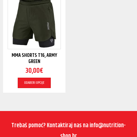
MMA SHORTS T16, ARMY
GREEN
30,00
€
ODABERI OPCIJE
Trebaš pomoć? Kontaktiraj nas na info@nutrition-
shop.hr