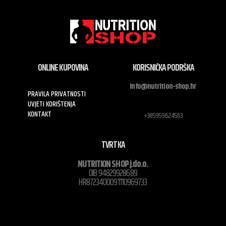
ONLINE KUPOVINA
KORISNIČKA PODRŠKA
info@nutrition-shop.hr
PRAVILA PRIVATNOSTI
UVJETI KORIŠTENJA
KONTAKT
+385959624563
TVRTKA
NUTRITION SHOP j.do.o.
OIB 94829928689
HR8723400091110969733