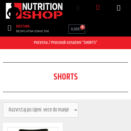
DOSTAVA
0
0,00
€
BESPLATNA IZNAD 50€
Početna
/ Proizvodi označeni “SHORTS”
SHORTS