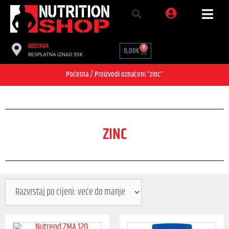
DOSTAVA
0
0,00
€
BESPLATNA IZNAD 50€
Početna
/ Proizvodi označeni “zinc”
ZINC