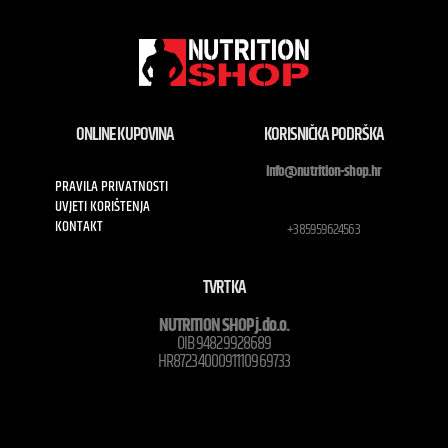
ONLINE KUPOVINA
KORISNIČKA PODRŠKA
info@nutrition-shop.hr
PRAVILA PRIVATNOSTI
UVJETI KORIŠTENJA
KONTAKT
+385959624563
TVRTKA
NUTRITION SHOP j.do.o.
OIB 94829928689
HR8723400091110969733