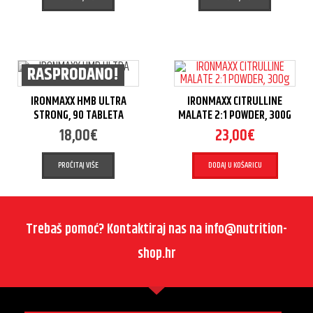
RASPRODANO!
IRONMAXX HMB ULTRA
IRONMAXX CITRULLINE
STRONG, 90 TABLETA
MALATE 2:1 POWDER, 300G
18,00
€
23,00
€
PROČITAJ VIŠE
DODAJ U KOŠARICU
Trebaš pomoć? Kontaktiraj nas na info@nutrition-
shop.hr