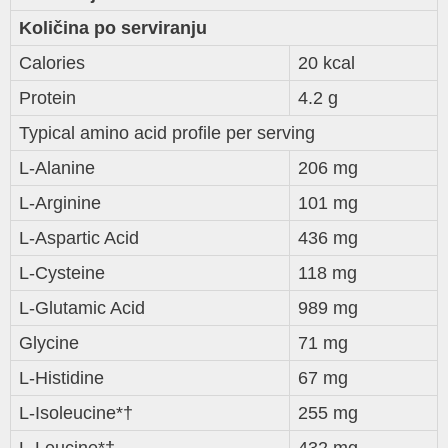
Količina po serviranju
Calories
20 kcal
Protein
4.2 g
Typical amino acid profile per serving
L-Alanine
206 mg
L-Arginine
101 mg
L-Aspartic Acid
436 mg
L-Cysteine
118 mg
L-Glutamic Acid
989 mg
Glycine
71 mg
L-Histidine
67 mg
L-Isoleucine*†
255 mg
L-Leucine*†
432 mg