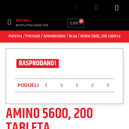
DOSTAVA
0
0,00
€
BESPLATNA IZNAD 50€
Početna
/
Proizvodi
/
Aminokiseline
/
Bcaa
/ Amino 5600, 200 tableta
RASPRODANO!
PODIJELI
AMINO 5600, 200
TABLETA