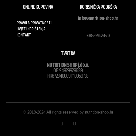
ONLINE KUPOVINA
KORISNIČKA PODRŠKA
info@nutrition-shop.hr
PRAVILA PRIVATNOSTI
UVJETI KORIŠTENJA
KONTAKT
+385959624563
TVRTKA
NUTRITION SHOP j.do.o.
OIB 94829928689
HR8723400091110969733
© 2018-2024 All rights reserved by nutrition-shop.hr