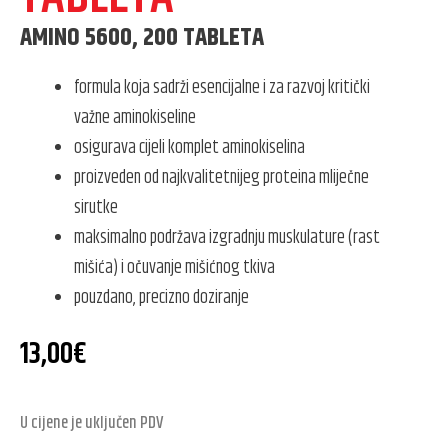
AMINO 5600, 200 TABLETA
formula koja sadrži esencijalne i za razvoj kritički
važne aminokiseline
osigurava cijeli komplet aminokiselina
proizveden od najkvalitetnijeg proteina mliječne
sirutke
maksimalno podržava izgradnju muskulature (rast
mišića) i očuvanje mišićnog tkiva
pouzdano, precizno doziranje
13,00
€
U cijene je uključen PDV