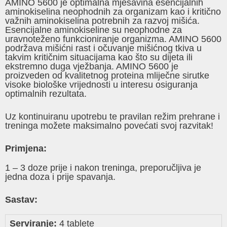
AMINO 5600 je optimalna mješavina esencijalnih
aminokiselina neophodnih za organizam kao i kritično
važnih aminokiselina potrebnih za razvoj mišića.
Esencijalne aminokiseline su neophodne za
uravnoteženo funkcioniranje organizma. AMINO 5600
podržava mišićni rast i očuvanje mišićnog tkiva u
takvim kritičnim situacijama kao što su dijeta ili
ekstremno duga vježbanja. AMINO 5600 je
proizveden od kvalitetnog proteina mliječne sirutke
visoke biološke vrijednosti u interesu osiguranja
optimalnih rezultata.
Uz kontinuiranu upotrebu te pravilan režim prehrane i
treninga možete maksimalno povećati svoj razvitak!
Primjena:
1 – 3 doze prije i nakon treninga, preporučljiva je
jedna doza i prije spavanja.
Sastav:
Serviranje:
4 tablete