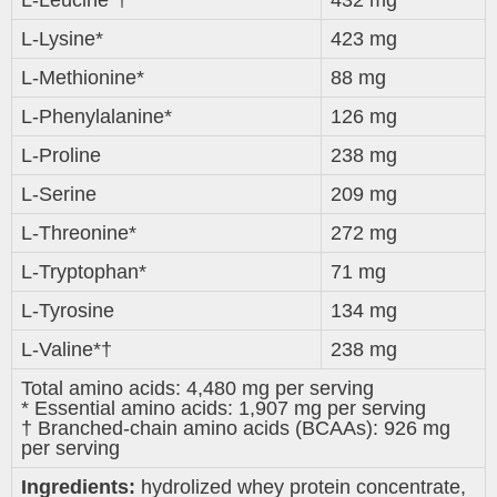
L-Lysine*
423 mg
L-Methionine*
88 mg
L-Phenylalanine*
126 mg
L-Proline
238 mg
L-Serine
209 mg
L-Threonine*
272 mg
L-Tryptophan*
71 mg
L-Tyrosine
134 mg
L-Valine*†
238 mg
Total amino acids: 4,480 mg per serving
* Essential amino acids: 1,907 mg per serving
† Branched-chain amino acids (BCAAs): 926 mg
per serving
Ingredients:
hydrolized whey protein concentrate,