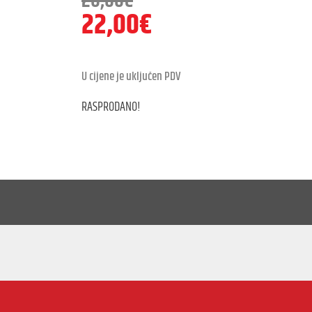
26,00
€
22,00
€
U cijene je uključen PDV
RASPRODANO!