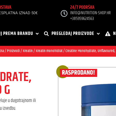
OSTAVA
24/7 PODRŠKA
INFO@NUTRITION-SHOP.HR
ESPLATNA IZNAD 50€
+385959624563
J PREMA BRANDU
PREGLEDAJ PROIZVODE
N
tna
/
Proizvodi
/
Kreatin
/
Kreatin monohidrat
/ Creatine Monohydrate, Unflavoured,
DRATE,
RASPRODANO!
15%
 G
luje u dugotrajnom ili
u izvedbu.