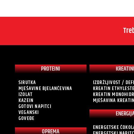
Tre
PROTEINI
KREATIN
SIRUTKA
IZDRŽLJIVOST / DEF
MJEŠAVINE BJELANČEVINA
KREATIN ETHYLEST
IZOLAT
KREATIN MONOHID
KAZEIN
MJEŠAVINA KREATI
GOTOVI NAPITCI
VEGANSKI
ENERGIJ
GOVEĐE
ENERGETSKE ČOKOL
OPREMA
ENERGETSKI NAPITC