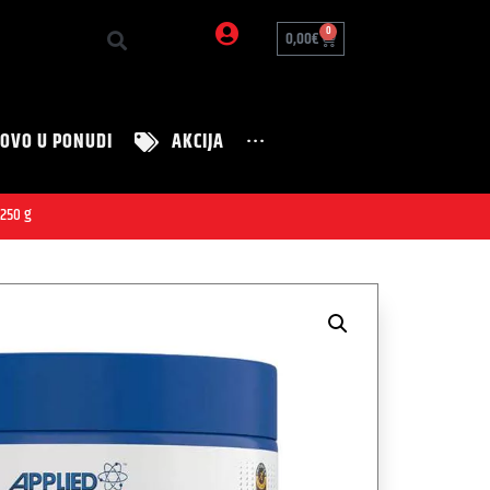
0
0,00
€
OVO U PONUDI
AKCIJA
···
Zanimljivosti
Nutrition Tim
 250 g
Zdravi recepti