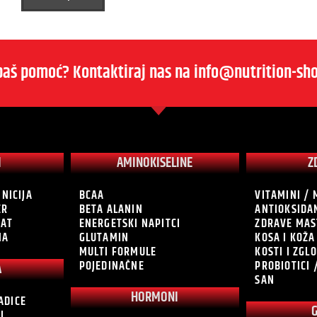
baš pomoć? Kontaktiraj nas na info@nutrition-sho
I
AMINOKISELINE
Z
INICIJA
BCAA
VITAMINI / 
ER
BETA ALANIN
ANTIOKSIDA
RAT
ENERGETSKI NAPITCI
ZDRAVE MAS
NA
GLUTAMIN
KOSA I KOŽA
MULTI FORMULE
KOSTI I ZGL
POJEDINAČNE
PROBIOTICI 
A
SAN
HORMONI
ADICE
I