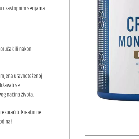
 u uzastopnim serijama
doručak ili nakon
zamjena uravnoteženoj
državati se
og načina života.
ekoračiti. Kreatin ne
godina!