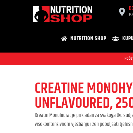
D
B
NUTRITION SHOP
KUPU
Poče
CREATINE MONOHY
UNFLAVOURED, 250
Kreatin Monohidrat je prikladan za svakoga tko sudje
visokointenzivnom vježbanju i želi poboljšati tjelesn