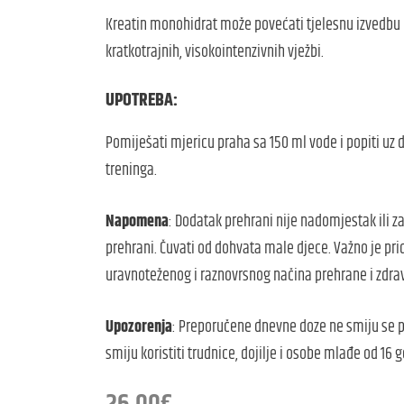
Kreatin monohidrat može povećati tjelesnu izvedbu
kratkotrajnih, visokointenzivnih vježbi.
UPOTREBA:
Pomiješati mjericu praha sa 150 ml vode i popiti uz 
treninga.
Napomena
: Dodatak prehrani nije nadomjestak ili 
prehrani. Čuvati od dohvata male djece. Važno je pri
uravnoteženog i raznovrsnog načina prehrane i zdrav
Upozorenja
: Preporučene dnevne doze ne smiju se pr
smiju koristiti trudnice, dojilje i osobe mlađe od 16 