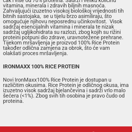
čak i više od 70% proteina. Sadrži i veliku količinu
vitamina, minerala i zdravih biljnih masnoća.
Zahvaljujući izuzetno visokoj biološkoj vrijednosti tih
bitnih sastojaka, se u tijelu brzo asimiliraju, što
omogućuje njihovu neposrednu učinkovitost. Visok
sadržaj esencijalnih vitamina i minerala te nizak
sadržaj ugljikohidrata su razlozi, zbog kojih su rižini
proteini potpuni dio zdrave, uravnotežene prehrane.
Tijekom mršavljenja je proizvod 100% Rice Protein
također odlična zamjena za obrok, što će vam
olakšati proces mršavljenja.
IRONMAXX 100% RICE PROTEIN
Novi IronMaxx100% Rice Protein je dostupan u
različitim okusima. Rice Protein je odličnog okusa, ima
izuzetno visok sadržaj bjelančevina i sadrži vrlo malo
šećera (<1%). Zbog svih tih osobina je pravo čudo od
proteina.