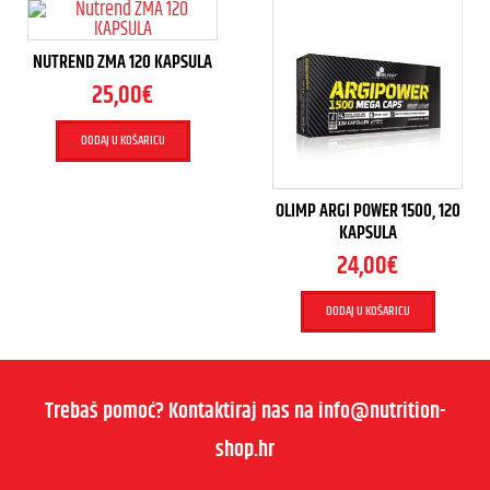
NUTREND ZMA 120 KAPSULA
25,00
€
DODAJ U KOŠARICU
OLIMP ARGI POWER 1500, 120
KAPSULA
24,00
€
DODAJ U KOŠARICU
Trebaš pomoć? Kontaktiraj nas na info@nutrition-
shop.hr