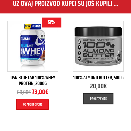
UZ OVAJ PROIZVOD KUPCI SU JOŠ KUPILI ...
9%
USN BLUE LAB 100% WHEY
100% ALMOND BUTTER, 500 G
PROTEIN, 2000G
20,00
€
73,00
€
80,00
€
PROČITAJ VIŠE
ODABERI OPCIJE