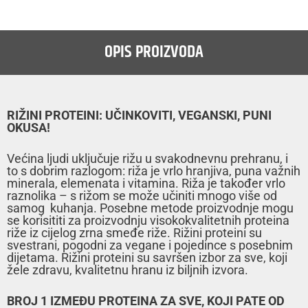
OPIS PROIZVODA
RIŽINI PROTEINI: UČINKOVITI, VEGANSKI, PUNI
OKUSA!
Većina ljudi uključuje rižu u svakodnevnu prehranu, i
to s dobrim razlogom: riža je vrlo hranjiva, puna važnih
minerala, elemenata i vitamina. Riža je također vrlo
raznolika – s rižom se može učiniti mnogo više od
samog kuhanja. Posebne metode proizvodnje mogu
se korisititi za proizvodnju visokokvalitetnih proteina
riže iz cijelog zrna smeđe riže. Rižini proteini su
svestrani, pogodni za vegane i pojedince s posebnim
dijetama. Rižini proteini su savršen izbor za sve, koji
žele zdravu, kvalitetnu hranu iz biljnih izvora.
BROJ 1 IZMEĐU PROTEINA ZA SVE, KOJI PATE OD