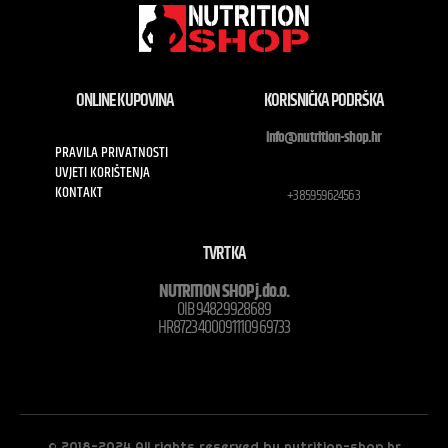
ONLINE KUPOVINA
KORISNIČKA PODRŠKA
info@nutrition-shop.hr
PRAVILA PRIVATNOSTI
UVJETI KORIŠTENJA
KONTAKT
+385959624563
TVRTKA
NUTRITION SHOP j.do.o.
OIB 94829928689
HR8723400091110969733
© 2018-2024 All rights reserved by nutrition-shop.hr