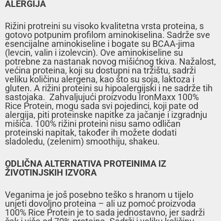
ALERGIJA
Rižini protreini su visoko kvalitetna vrsta proteina, s
gotovo potpunim profilom aminokiselina. Sadrže sve
esencijalne aminokiseline i bogate su BCAA-jima
(levcin, valin i izolevcin). Ove aminokiseline su
potrebne za nastanak novog mišićnog tkiva. Nažalost,
većina proteina, koji su dostupni na tržištu, sadrži
veliku količinu alergena, kao što su soja, laktoza i
gluten. A rižini proteini su hipoalergijski i ne sadrže tih
sastojaka. Zahvaljujući proizvodu IronMaxx 100%
Rice Protein, mogu sada svi pojedinci, koji pate od
alergija, piti proteinske napitke za jačanje i izgradnju
mišića. 100% rižini proteini nisu samo odličan
proteinski napitak, također ih možete dodati
sladoledu, (zelenim) smoothiju, shakeu.
ODLIČNA ALTERNATIVA PROTEINIMA IZ
ŽIVOTINJSKIH IZVORA
Veganima je još posebno teško s hranom u tijelo
unjeti dovoljno proteina – ali uz pomoć proizvoda
100% Rice Protein je to sada jednostavno, jer sadrži