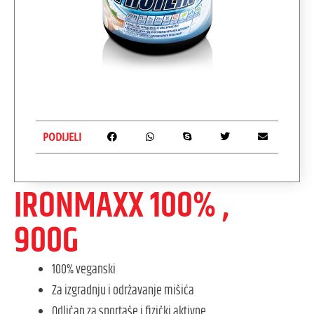
PODIJELI
IRONMAXX 100% ,
900G
100% veganski
Za izgradnju i održavanje mišića
Odličan za sportaše i fizički aktivne