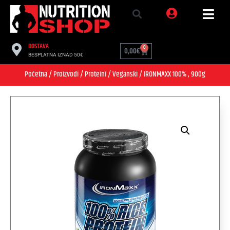
DOSTAVA
0
0,00
€
BESPLATNA IZNAD 50€
Početna
/
Proizvodi
/
Proteini
/
Veganski
/ IRONMAXX 100% , 900g