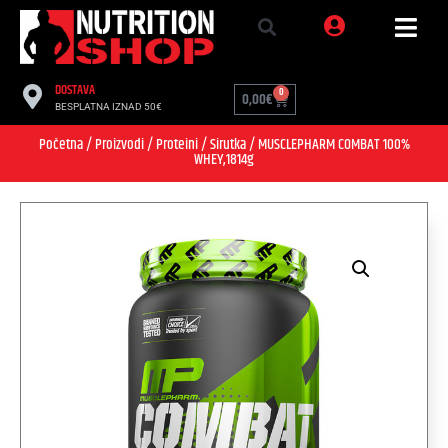
DOSTAVA
0
0,00
€
BESPLATNA IZNAD 50€
Početna
/
Proizvodi
/
Proteini
/
Sirutka
/ MUSCLEPHARM COMBAT 100%
WHEY,1814g