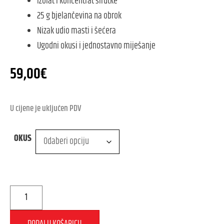
Izolat i koncentrat sirutke
25 g bjelančevina na obrok
Nizak udio masti i šećera
Ugodni okusi i jednostavno miješanje
59,00
€
U cijene je uključen PDV
OKUS