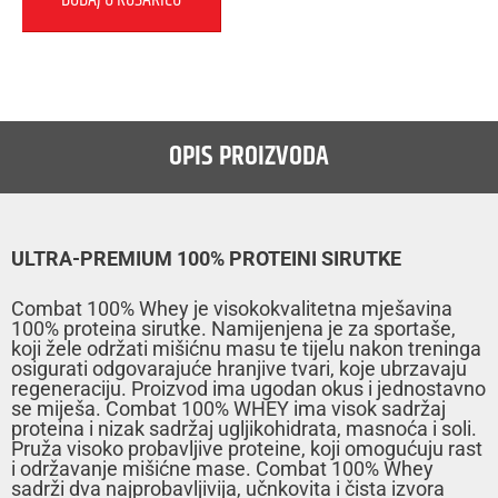
DODAJ U KOŠARICU
OPIS PROIZVODA
ULTRA-PREMIUM 100% PROTEINI SIRUTKE
Combat 100% Whey je visokokvalitetna mješavina
100% proteina sirutke. Namijenjena je za sportaše,
koji žele održati mišićnu masu te tijelu nakon treninga
osigurati odgovarajuće hranjive tvari, koje ubrzavaju
regeneraciju. Proizvod ima ugodan okus i jednostavno
se miješa. Combat 100% WHEY ima visok sadržaj
proteina i nizak sadržaj ugljikohidrata, masnoća i soli.
Pruža visoko probavljive proteine, koji omogućuju rast
i održavanje mišićne mase. Combat 100% Whey
sadrži dva najprobavljivija, učnkovita i čista izvora