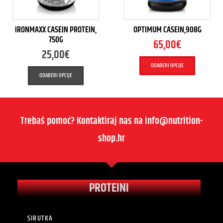
IRONMAXX CASEIN PROTEIN,
OPTIMUM CASEIN,908G
750G
65,00
€
25,00
€
ODABERI OPCIJE
ODABERI OPCIJE
Trebaš pomoć? Kontaktiraj nas na info@nutrition-
shop.hr
PROTEINI
SIRUTKA