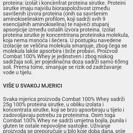
proteina: izolat i koncentrat proteina sirutke. Proteini
sirutke imaju najvišu bioraspoloživost između
savršenih izvora proteina (onih sa savršenim
aminokiselinskim profilom, koji sadrži svih 9
esencijalnih aminokiselina) te najveći stupanj
apsorpcije između ostalih izvora proteina. Izolat
proteina sirutke je koncentrirana proteinska molekula,
koja nema msnoća i šećera. U postupku navedene
izolacije se veličina molekula smanjuje, zbog čega se
molekula lakše apsorbira i brže probavi. Proizvod
Combat 100% Whey je jedinstven i zbog niskog
sadržaja soli, jer pojedinačna doza sadrži samo 65mg
soli. Prema tome, smanjuje se rizik od zadržavanje
vode u tijelu.
VIŠE U SVAKOJ MJERICI
Svaka mjerica proizvoda Combat 100% Whey sadrži
25g 100% proteina sirutke, u obliku izolata i
koncentrata sirutke, koji se brzo apsorbiraju u tijelo i
zadovoljavaju potrebu za proteinima. Osim toga
Combat 100% Whey ne sadrži umjetna bojila, punila i
gluten te ostale nepovoljne sastojke. Uživanje
proizvoda se preporučuje u bilo koje doba dana, prije