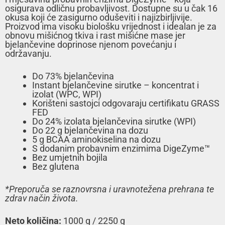
osigurava odličnu probavljivost. Dostupne su u čak 16
okusa koji će zasigurno oduševiti i najizbirljivije.
Proizvod ima visoku biološku vrijednost i idealan je za
obnovu mišićnog tkiva i rast mišićne mase jer
bjelančevine doprinose njenom povećanju i
održavanju.
Do 73% bjelančevina
Instant bjelančevine sirutke – koncentrat i
izolat (WPC, WPI)
Korišteni sastojci odgovaraju certifikatu GRASS
FED
Do 24% izolata bjelančevina sirutke (WPI)
Do 22 g bjelančevina na dozu
5 g BCAA aminokiselina na dozu
S dodanim probavnim enzimima DigeZyme™
Bez umjetnih bojila
Bez glutena
*Preporuča se raznovrsna i uravnotežena prehrana te
zdrav način života
.
Neto količina:
1000 g / 2250 g