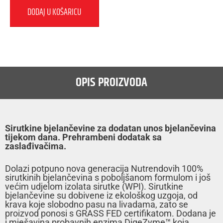
DODAJ U KOŠARICU
OPIS PROIZVODA
Sirutkine bjelančevine za dodatan unos bjelančevina
tijekom dana. Prehrambeni dodatak sa
zaslađivačima
.
Dolazi potpuno nova generacija Nutrendovih 100%
sirutkinih bjelančevina s poboljšanom formulom i još
većim udjelom izolata sirutke (WPI). Sirutkine
bjelančevine su dobivene iz ekološkog uzgoja, od
krava koje slobodno pasu na livadama, zato se
proizvod ponosi s GRASS FED certifikatom. Dodana je
i mješavina probavnih enzima DigeZyme™ koja