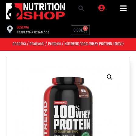
DOSTAVA
0
0,00
€
BESPLATNA IZNAD 50€
Početna
/
Proizvodi
/
Proteini
/ NUTREND 100% WHEY PROTEIN (NOVI)