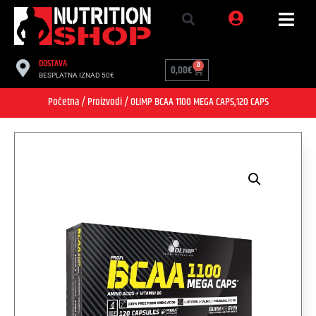
DOSTAVA
0
0,00
€
BESPLATNA IZNAD 50€
Početna
/
Proizvodi
/ OLIMP BCAA 1100 MEGA CAPS,120 CAPS