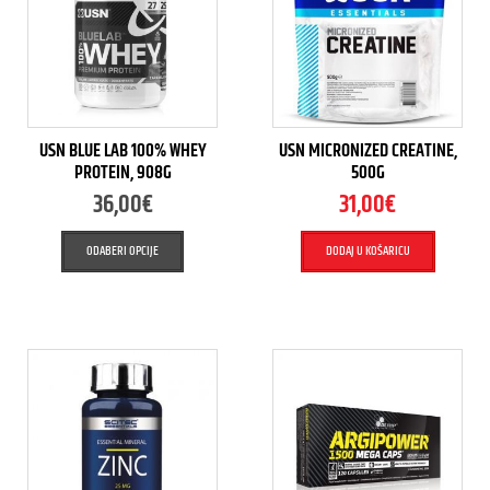
USN BLUE LAB 100% WHEY
USN MICRONIZED CREATINE,
PROTEIN, 908G
500G
36,00
€
31,00
€
ODABERI OPCIJE
DODAJ U KOŠARICU