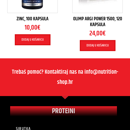
ZINC, 100 KAPSULA
OLIMP ARGI POWER 1500, 120
KAPSULA
10,00
€
24,00
€
DODAJ U KOŠARICU
DODAJ U KOŠARICU
Trebaš pomoć? Kontaktiraj nas na info@nutrition-
shop.hr
PROTEINI
SIRUTKA