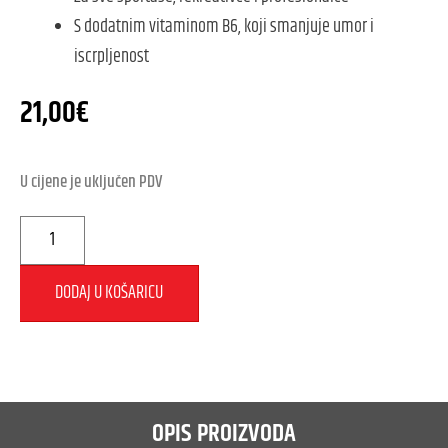
S dodatnim vitaminom B6, koji smanjuje umor i
iscrpljenost
21,00
€
U cijene je uključen PDV
DODAJ U KOŠARICU
OPIS PROIZVODA