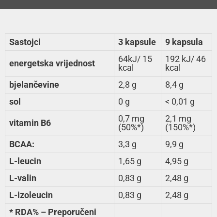
Sastojci
3 kapsule
9 kapsula
64kJ/ 15
192 kJ/ 46
energetska vrijednost
kcal
kcal
bjelančevine
2,8 g
8,4 g
sol
0 g
< 0,01 g
0,7 mg
2,1 mg
vitamin B6
(50%*)
(150%*)
BCAA:
3,3 g
9,9 g
L-leucin
1,65 g
4,95 g
L-valin
0,83 g
2,48 g
L-izoleucin
0,83 g
2,48 g
* RDA% – Preporučeni