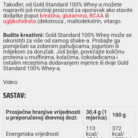
Također, od Gold Standard 100% Whey-a možete
napraviti još moćniji proizvod za oporavak ako stavite
dodatke poput
kreatina
,
glutamina
,
BCAA
ili
ugljikohidrata
(dekstroza , maltodekstrin, vitargo.
Budite kreativni:
Gold Standard 100% Whey može se
iskoristiti za više od samog shake-a. Probajte ga
pomiješati sa zobenim pahuljicama, jogurtom ili
mlijekom za doručak. Još bolje, povećajte količinu
proteina u muffinima, kolačima, čokoladicama i
ostalim receptima dodavanjem mjerice ili dvije Gold
Standard 100% Whey-a.
Video:
SASTAV:
Prosječne hranjive vrijednosti
30,4 g (1
100 g
u preporučenoj dnevnoj dozi:
mjerica)
113
372
Energetska vrijednost
kcal/
kcal/