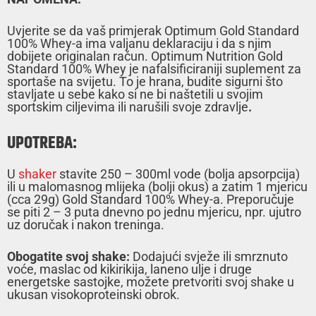
Uvjerite se da vaš primjerak Optimum Gold Standard
100% Whey-a ima valjanu deklaraciju i da s njim
dobijete originalan račun. Optimum Nutrition Gold
Standard 100% Whey je nafalsificiraniji suplement za
sportaše na svijetu. To je hrana, budite sigurni što
stavljate u sebe kako si ne bi naštetili u svojim
sportskim ciljevima ili narušili svoje zdravlje
.
UPOTREBA:
U
shaker
stavite 250 – 300ml vode (bolja apsorpcija)
ili u malomasnog mlijeka (bolji okus) a zatim 1 mjericu
(cca 29g) Gold Standard 100% Whey-a. Preporučuje
se piti 2 – 3 puta dnevno po jednu mjericu, npr. ujutro
uz doručak i nakon treninga.
Obogatite svoj shake:
Dodajući svježe ili smrznuto
voće, maslac od kikirikija, laneno ulje i druge
energetske sastojke, možete pretvoriti svoj shake u
ukusan visokoproteinski obrok.