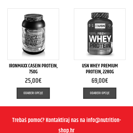
IRONMAXX CASEIN PROTEIN,
USN WHEY PREMIUM
750G
PROTEIN, 2280G
25,00
€
69,00
€
ODABERI OPCIJE
ODABERI OPCIJE
Trebaš pomoć? Kontaktiraj nas na info@nutrition-
shop.hr