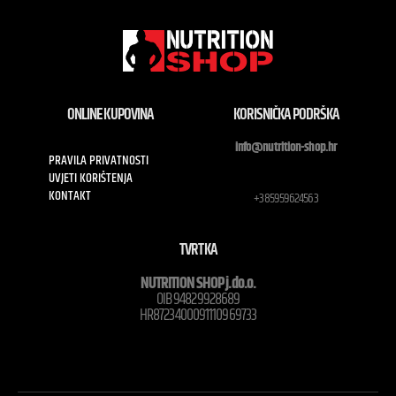
ONLINE KUPOVINA
KORISNIČKA PODRŠKA
info@nutrition-shop.hr
PRAVILA PRIVATNOSTI
UVJETI KORIŠTENJA
KONTAKT
+385959624563
TVRTKA
NUTRITION SHOP j.do.o.
OIB 94829928689
HR8723400091110969733