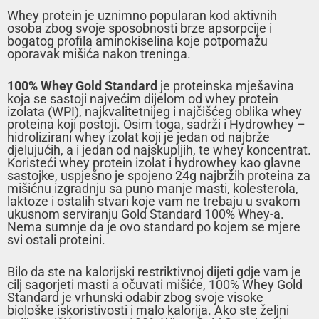
Whey protein je uznimno popularan kod aktivnih
osoba zbog svoje sposobnosti brze apsorpcije i
bogatog profila aminokiselina koje potpomažu
oporavak mišića nakon treninga.
100% Whey Gold Standard
je proteinska mješavina
koja se sastoji najvećim dijelom od whey protein
izolata (WPI), najkvalitetnijeg i najčišćeg oblika whey
proteina koji postoji. Osim toga, sadrži i Hydrowhey –
hidrolizirani whey izolat koji je jedan od najbrže
djelujućih, a i jedan od najskupljih, te whey koncentrat.
Koristeći whey protein izolat i hydrowhey kao glavne
sastojke, uspješno je spojeno 24g najbržih proteina za
mišićnu izgradnju sa puno manje masti, kolesterola,
laktoze i ostalih stvari koje vam ne trebaju u svakom
ukusnom serviranju Gold Standard 100% Whey-a.
Nema sumnje da je ovo standard po kojem se mjere
svi ostali proteini.
Bilo da ste na kalorijski restriktivnoj dijeti gdje vam je
cilj sagorjeti masti a očuvati mišiće, 100% Whey Gold
Standard je vrhunski odabir zbog svoje visoke
biološke iskoristivosti i malo kalorija. Ako ste željni