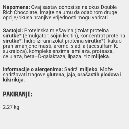
Napomena:
Ovaj sastav odnosi se na okus Double
Rich Chocolate. Imajte na umu da odabirom druge
opcije/okusa hranjive vrijednosti mogu varirati.
Sastojci:
Proteinska mješavina (izolat proteina
sirutke
* (emulgator:
sojin
lecitin), koncentrat proteina
sirutke
*, hidrolizirani izolat proteina
sirutke
*), kakao
prah smanjene masti, arome, sladila (acesulfam K,
sukraloza), kompleks enzima: amilaza, proteaza,
celulaza, beta–D-galaktaza, lipaza. *Iz
mlijeka
.
Informacije o alergenima:
Sadrži
mlijeko
. Može
sadržavati tragove
glutena, jaja, orašastih plodova
i
kikirikija
.
PAKIRANJE:
2,27 kg