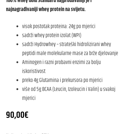
100% Whey Gold Standard najprodavaniji je i
najnagrađivaniji whey protein na svijetu.
visok postotak proteina: 24g po mjerici
sadrži whey protein izolat (WPI)
sadrži Hydrowhey – strateški hidrolizirani whey
peptidi male molekularne mase za brže djelovanje
Aminogen i razni probavni enzimi za bolju
iskoristivost
preko 4g Glutamina i prekursora po mjerici
više od 5g BCAA (Leucin, Izoleucin i Valin) u svakoj
mjerici
90,00
€