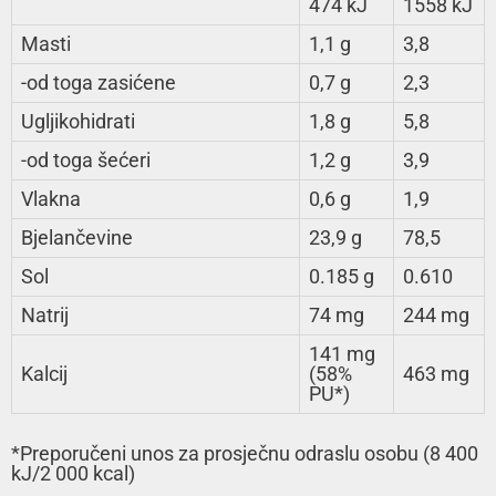
474 kJ
1558 kJ
Masti
1,1 g
3,8
-od toga zasićene
0,7 g
2,3
Ugljikohidrati
1,8 g
5,8
-od toga šećeri
1,2 g
3,9
Vlakna
0,6 g
1,9
Bjelančevine
23,9 g
78,5
Sol
0.185 g
0.610
Natrij
74 mg
244 mg
141 mg
Kalcij
(58%
463 mg
PU*)
*Preporučeni unos za prosječnu odraslu osobu (8 400
kJ/2 000 kcal)