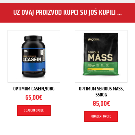
UZ OVAJ PROIZVOD KUPCI SU JOŠ KUPILI ...
OPTIMUM CASEIN,908G
OPTIMUM SERIOUS MASS,
5500G
65,00
€
85,00
€
ODABERI OPCIJE
ODABERI OPCIJE