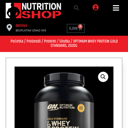
DOSTAVA
0
0,00
€
BESPLATNA IZNAD 50€
Početna
/
Proizvodi
/
Proteini
/
Sirutka
/ OPTIMUM WHEY PROTEIN GOLD
STANDARD, 2020G