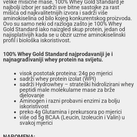
velike mišićne mase, 100% Whey Gold Standard je
najbolji izbor jer sadrži sve bitne sastojke za rast
mišića od najkvalitetnijih izvora i sadrži više
aminokiselina od bilo kojeg konkurentskog proizvoda.
Ovo su samo neki od razloga zašto je 100% Whey
Gold Standard iako naizgled skup protein, jedan od
najisplativijih kada se u obzir uzme aminokiselinski
profil i biološka iskoristivost.
100% Whey Gold Standard najprodavaniji je i
najnagrađivaniji whey protein na svijetu.
visok postotak proteina: 24g po mjerici
sadrži whey protein izolat (WPI)
sadrži Hydrowhey – strateški hidrolizirani whey
peptidi male molekularne mase za brže
djelovanje
Aminogen i razni probavni enzimi za bolju
iskoristivost
preko 4g Glutamina i prekursora po mjerici
više od 5g BCAA (Leucin, Izoleucin i Valin) u
svakoj mjerici
NAPOMENA: