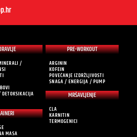
p.hr
DRAVLJE
PRE-WORKOUT
MINERALI /
ARGININ
NSI
KOFEIN
TI
POVEĆANJE IZDRŽLJIVOSTI
SNAGA / ENERGIJA / PUMP
OBOVI
/ DETOKSIKACIJA
MRŠAVLJENJE
CLA
GAINERI
KARNITIN
TERMOGENICI
SE
ĆNA MASA