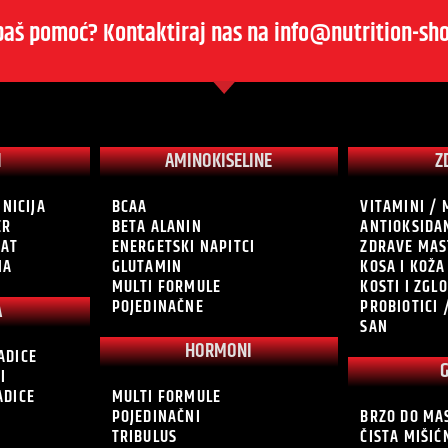
baš pomoć? Kontaktiraj nas na info@nutrition-sho
I
AMINOKISELINE
Z
INICIJA
BCAA
VITAMINI / 
ER
BETA ALANIN
ANTIOKSIDA
RAT
ENERGETSKI NAPITCI
ZDRAVE MAS
NA
GLUTAMIN
KOSA I KOŽA
MULTI FORMULE
KOSTI I ZGL
POJEDINAČNE
PROBIOTICI 
A
SAN
HORMONI
ADICE
I
ADICE
MULTI FORMULE
POJEDINAČNI
BRZO DO MA
TRIBULUS
ČISTA MIŠI