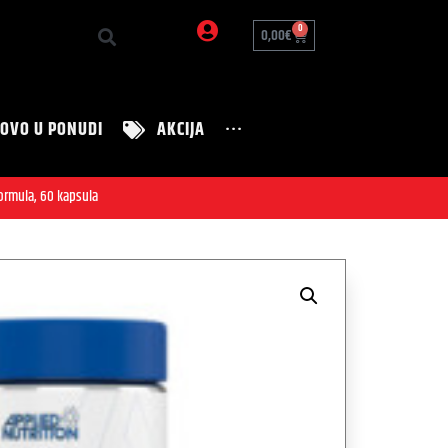
0
0,00
€
OVO U PONUDI
AKCIJA
···
Zanimljivosti
Nutrition Tim
Formula, 60 kapsula
Zdravi recepti