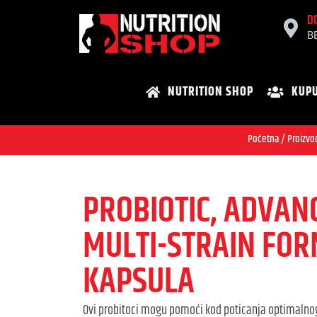
D
B
NUTRITION SHOP
KUPU
Početna
/
Proizvo
PROBIOTIC, ADVAN
MULTI-STRAIN FOR
KAPSULA
Ovi probitoci mogu pomoći kod poticanja optimalnog 