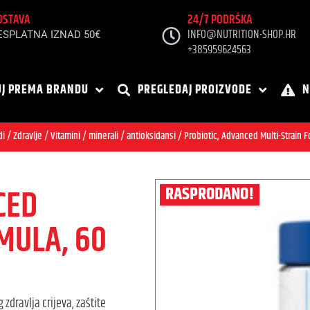
OSTAVA
24/7 PODRŠKA
INFO@NUTRITION-SHOP.HR
ESPLATNA IZNAD 50€
+385959624563
J PREMA BRANDU
PREGLEDAJ PROIZVODE
N
di
/
Zdravlje
/
Vitamini / minerali / antioksidansi
/ Probiotic, Advanced Multi-Strain 
CED
RASPRODANO!
MULA, 60
zdravlja crijeva, zaštite