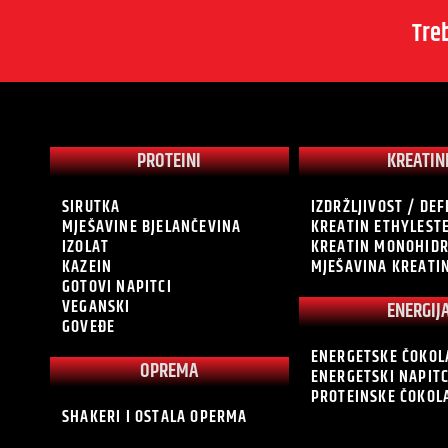
Tre
PROTEINI
KREATIN
SIRUTKA
IZDRŽLJIVOST / DEF
MJEŠAVINE BJELANČEVINA
KREATIN ETHYLEST
IZOLAT
KREATIN MONOHID
KAZEIN
MJEŠAVINA KREATI
GOTOVI NAPITCI
VEGANSKI
ENERGIJ
GOVEĐE
ENERGETSKE ČOKOL
OPREMA
ENERGETSKI NAPITC
PROTEINSKE ČOKOL
SHAKERI I OSTALA OPERMA