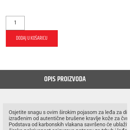
DODAJ U KOŠARICU
OPIS PROIZVODA
Osjetite snagu s ovim širokim pojasom za leđa za diz
izrađenim od autentične brušene kravlje kože za čvrst di
Podstava od karbonskih vlakana savršeno će ublažiti 