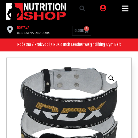
DOSTAVA
0
0,00
€
BESPLATNA IZNAD 50€
Početna
/
Proizvodi
/ RDX 4 Inch Leather Weightlifting Gym Belt