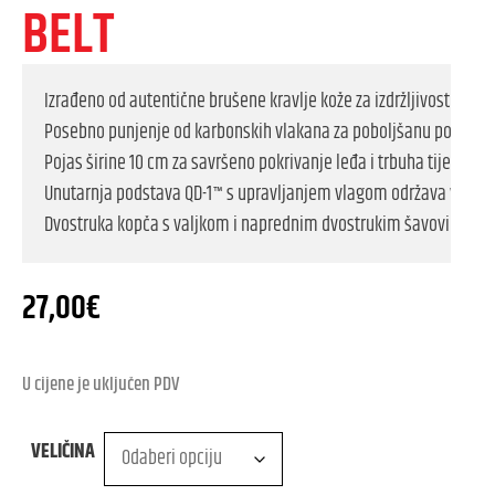
BELT
Izrađeno od autentične brušene kravlje kože za izdržljivost i otpo
Posebno punjenje od karbonskih vlakana za poboljšanu potporu i
Pojas širine 10 cm za savršeno pokrivanje leđa i trbuha tijekom v
Unutarnja podstava QD-1™ s upravljanjem vlagom održava vas su
Dvostruka kopča s valjkom i naprednim dvostrukim šavovima za 
27,00
€
U cijene je uključen PDV
VELIČINA