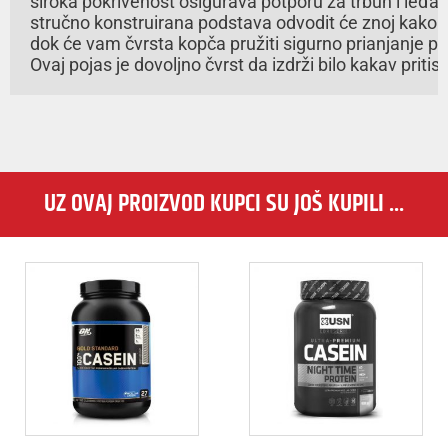
široka pokrivenost osigurava potporu za trbuh i leđa 
stručno konstruirana podstava odvodit će znoj kako bis
dok će vam čvrsta kopča pružiti sigurno prianjanje pril
Ovaj pojas je dovoljno čvrst da izdrži bilo kakav prit
UZ OVAJ PROIZVOD KUPCI SU JOŠ KUPILI ...