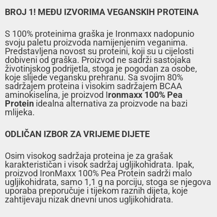
BROJ 1! MEĐU IZVORIMA VEGANSKIH PROTEINA
S 100% proteinima graška je Ironmaxx nadopunio
svoju paletu proizvoda namijenjenim veganima.
Predstavljena novost su proteini, koji su u cijelosti
dobiveni od graška. Proizvod ne sadrži sastojaka
životinjskog podrijetla, stoga je pogodan za osobe,
koje slijede vegansku prehranu. Sa svojim 80%
sadržajem proteina i visokim sadržajem BCAA
aminokiselina, je proizvod I
ronmaxx 100% Pea
Protein
idealna alternativa za proizvode na bazi
mlijeka.
ODLIČAN IZBOR ZA VRIJEME DIJETE
Osim visokog sadržaja proteina je za grašak
karakterističan i visok sadržaj ugljikohidrata. Ipak,
proizvod IronMaxx 100% Pea Protein sadrži malo
ugljikohidrata, samo 1,1 g na porciju, stoga se njegova
uporaba preporučuje i tijekom raznih dijeta, koje
zahtijevaju nizak dnevni unos ugljikohidrata.