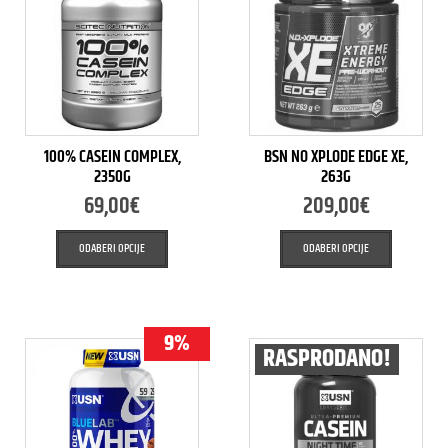
100% CASEIN COMPLEX,
BSN NO XPLODE EDGE XE,
2350G
263G
69,00
€
209,00
€
ODABERI OPCIJE
ODABERI OPCIJE
9%
RASPRODANO!