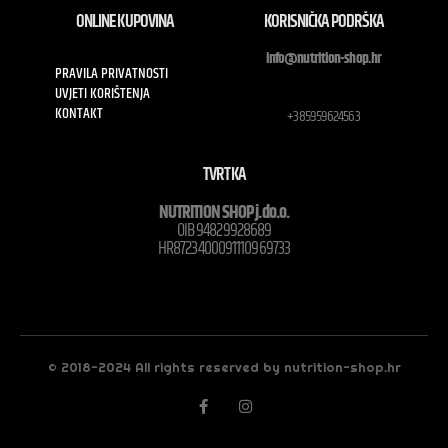
ONLINE KUPOVINA
KORISNIČKA PODRŠKA
info@nutrition-shop.hr
PRAVILA PRIVATNOSTI
UVJETI KORIŠTENJA
KONTAKT
+385959624563
TVRTKA
NUTRITION SHOP j.do.o.
OIB 94829928689
HR8723400091110969733
© 2018-2024 All rights reserved by nutrition-shop.hr