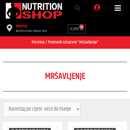
DOSTAVA
0
0,00
€
BESPLATNA IZNAD 50€
Početna
/ Proizvodi označeni “mršavljenje”
MRŠAVLJENJE