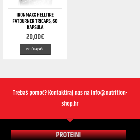
IRONMAXX HELLFIRE
FATBURNER TRICAPS, 60
KAPSULA
20,00
€
PROČITAJ VIŠE
Trebaš pomoć? Kontaktiraj nas na info@nutrition-
shop.hr
PROTEINI