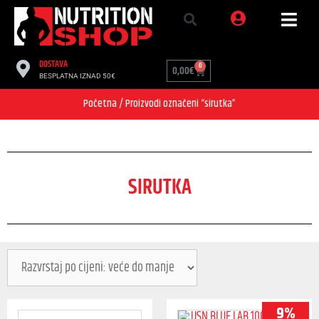
DOSTAVA
0
0,00
€
BESPLATNA IZNAD 50€
Početna
/ Proizvodi označeni “sirutka”
SIRUTKA
9%