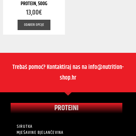
PROTEIN, 500G
13,00
€
ODABERI OPCIJE
Trebaš pomoć? Kontaktiraj nas na info@nutrition-
shop.hr
PROTEINI
SIRUTKA
MJEŠAVINE BJELANČEVINA