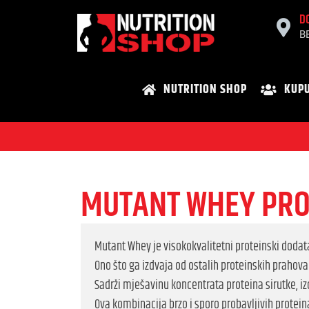
D
B
NUTRITION SHOP
KUPU
MUTANT WHEY PROT
Mutant Whey je visokokvalitetni proteinski dodata
Ono što ga izdvaja od ostalih proteinskih prahova
Sadrži mješavinu koncentrata proteina sirutke, izo
Ova kombinacija brzo i sporo probavljivih protei