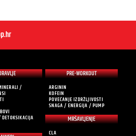
p.hr
DRAVLJE
PRE-WORKOUT
MINERALI /
ARGININ
NSI
KOFEIN
TI
POVEĆANJE IZDRŽLJIVOSTI
SNAGA / ENERGIJA / PUMP
OBOVI
/ DETOKSIKACIJA
MRŠAVLJENJE
CLA