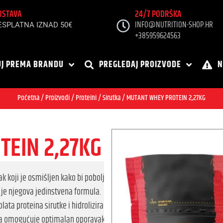
OSTAVA
24/7 PODRŠKA
INFO@NUTRITION-SHOP.HR
ESPLATNA IZNAD 50€
+385959624563
J PREMA BRANDU
PREGLEDAJ PROIZVODE
N
Početna
/
Proizvodi
/
Proteini
/
Sirutka
/ MUTANT WHEY PROTEIN 2,27KG
EIN 2,27KG
k koji je osmišljen kako bi poboljšao rast mišića i pomogao u oporavku
 je njegova jedinstvena formula. 

lata proteina sirutke i hidroliziranog proteina sirutke koji osigurava r
na omogućuje optimalan oporavak i rast mišića.