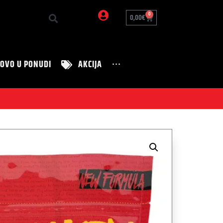
0
0,00
€
OVO U PONUDI
AKCIJA
···
Zanimljivosti
Nutrition Tim
Zdravi recepti
 nakon treninga. 

avnomjerno otpuštanje aminokiselina u tijelo.
