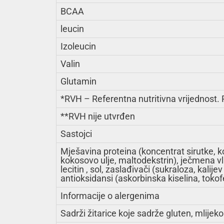
BCAA
leucin
Izoleucin
Valin
Glutamin
*RVH – Referentna nutritivna vrijednost.
**RVH nije utvrđen
Sastojci
Mješavina proteina (koncentrat sirutke, kon
kokosovo ulje, maltodekstrin), ječmena v
lecitin , sol, zaslađivači (sukraloza, kalije
antioksidansi (askorbinska kiselina, tokofe
Informacije o alergenima
Sadrži žitarice koje sadrže gluten, mlijeko 