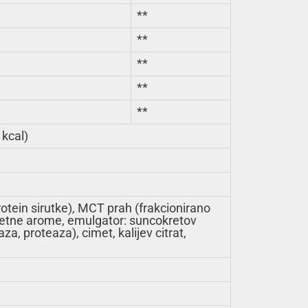
**
**
**
**
**
 kcal)
protein sirutke), MCT prah (frakcionirano
mjetne arome, emulgator: suncokretov
aza, proteaza), cimet, kalijev citrat,