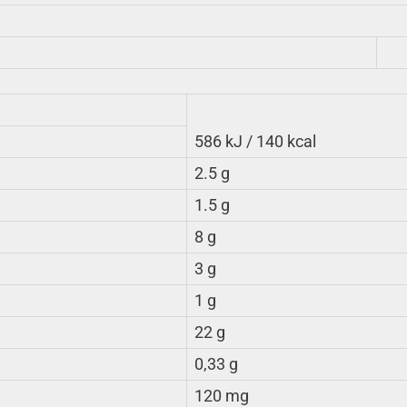
586 kJ / 140 kcal
2.5 g
1.5 g
8 g
3 g
1 g
22 g
0,33 g
120 mg