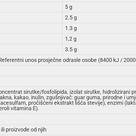
5 g
2.5 g
1.3 g
1,2 g
3.5 g
 Referentni unos prosječne odrasle osobe (8400 kJ / 2000
centrat sirutke/fosfolipida, izolat sirutke, hidrolizirani 
lakna, kakao, inulin, zgušnjivač: guar guma, prirodne i u
v acesulfam, pročišćeni ekstrakt lišća stevije), enzimi (lakt
roli vitamina E).
ili proizvode od njih