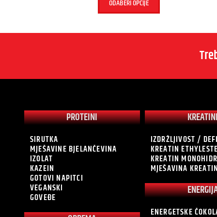
ODABERI OPCIJE
Tre
PROTEINI
KREATIN
SIRUTKA
IZDRŽLJIVOST / DEF
MJEŠAVINE BJELANČEVINA
KREATIN ETHYLEST
IZOLAT
KREATIN MONOHID
KAZEIN
MJEŠAVINA KREATI
GOTOVI NAPITCI
VEGANSKI
ENERGIJ
GOVEĐE
ENERGETSKE ČOKOL