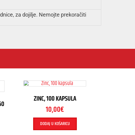
nice, za dojilje. Nemojte prekoračiti
ZINC, 100 KAPSULA
60
10,00
€
DODAJ U KOŠARICU