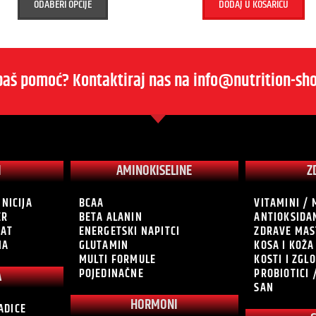
ODABERI OPCIJE
DODAJ U KOŠARICU
baš pomoć? Kontaktiraj nas na info@nutrition-sho
I
AMINOKISELINE
Z
INICIJA
BCAA
VITAMINI / 
ER
BETA ALANIN
ANTIOKSIDA
RAT
ENERGETSKI NAPITCI
ZDRAVE MAS
NA
GLUTAMIN
KOSA I KOŽA
MULTI FORMULE
KOSTI I ZGL
POJEDINAČNE
PROBIOTICI 
A
SAN
HORMONI
ADICE