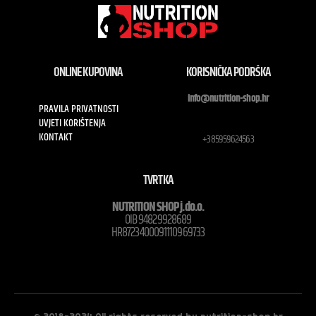
ONLINE KUPOVINA
KORISNIČKA PODRŠKA
info@nutrition-shop.hr
PRAVILA PRIVATNOSTI
UVJETI KORIŠTENJA
KONTAKT
+385959624563
TVRTKA
NUTRITION SHOP j.do.o.
OIB 94829928689
HR8723400091110969733