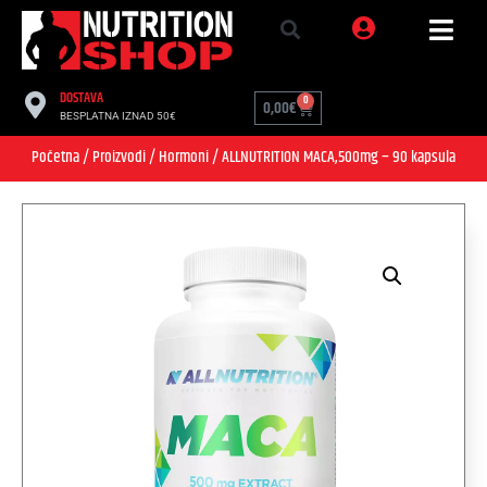
DOSTAVA
0
0,00
€
BESPLATNA IZNAD 50€
Početna
/
Proizvodi
/
Hormoni
/ ALLNUTRITION MACA,500mg – 90 kapsula