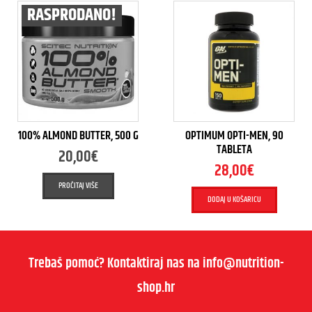
RASPRODANO!
100% ALMOND BUTTER, 500 G
OPTIMUM OPTI-MEN, 90
TABLETA
20,00
€
28,00
€
PROČITAJ VIŠE
DODAJ U KOŠARICU
Trebaš pomoć? Kontaktiraj nas na info@nutrition-
shop.hr