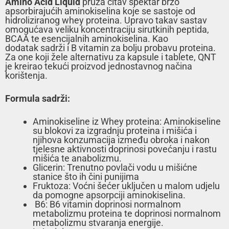
Amino Acid Liquid
pruža čitav spektar brzo
apsorbirajućih aminokiselina koje se sastoje od
hidroliziranog whey proteina. Upravo takav sastav
omogućava veliku koncentraciju sirutkinih peptida,
BCAA te esencijalnih aminokiselina. Kao
dodatak sadrži i B vitamin za bolju probavu proteina.
Za one koji žele alternativu za kapsule i tablete, QNT
je kreirao tekući proizvod jednostavnog načina
korištenja.
Formula sadrži:
Aminokiseline iz Whey proteina: Aminokiseline
su blokovi za izgradnju proteina i mišića i
njihova konzumacija između obroka i nakon
tjelesne aktivnosti doprinosi povećanju i rastu
mišića te anabolizmu.
Glicerin: Trenutno povlači vodu u mišićne
stanice što ih čini punijima
Fruktoza: Voćni šećer uključen u malom udjelu
da pomogne apsorpciji aminokiselina.
B6: B6 vitamin doprinosi normalnom
metabolizmu proteina te doprinosi normalnom
metabolizmu stvaranja energije.