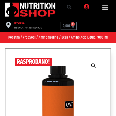
DOSTAVA
0
0,00
€
BESPLATNA IZNAD 50€
Početna
/
Proizvodi
/
Aminokiseline
/
Bcaa
/ Amino Acid Liquid, 1000 ml
RASPRODANO!