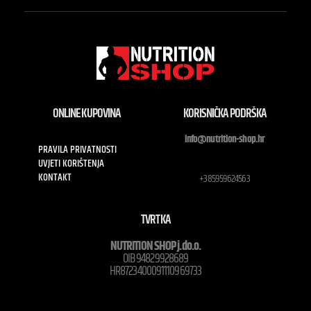
ONLINE KUPOVINA
KORISNIČKA PODRŠKA
info@nutrition-shop.hr
PRAVILA PRIVATNOSTI
UVJETI KORIŠTENJA
KONTAKT
+385959624563
TVRTKA
NUTRITION SHOP j.do.o.
OIB 94829928689
HR8723400091110969733