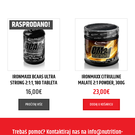
RASPRODANO!
IRONMAXX BCAAS ULTRA
IRONMAXX CITRULLINE
STRONG 2:1:1, 180 TABLETA
MALATE 2:1 POWDER, 300G
16,00
€
23,00
€
PROČITAJ VIŠE
DODAJ U KOŠARICU
Trebaš pomoć? Kontaktiraj nas na info@nutrition-