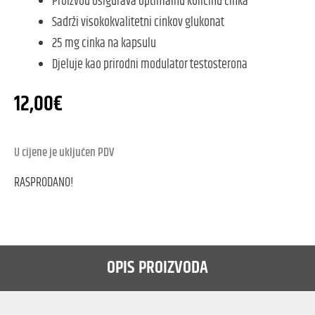
Proizvod osigurava optimalnu količinu cinka
Sadrži visokokvalitetni cinkov glukonat
25 mg cinka na kapsulu
Djeluje kao prirodni modulator testosterona
12,00
€
U cijene je uključen PDV
RASPRODANO!
OPIS PROIZVODA