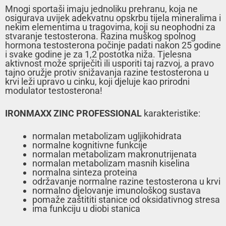
Mnogi sportaši imaju jednoliku prehranu, koja ne
osigurava uvijek adekvatnu opskrbu tijela mineralima i
nekim elementima u tragovima, koji su neophodni za
stvaranje testosterona. Razina muškog spolnog
hormona testosterona počinje padati nakon 25 godine
i svake godine je za 1,2 postotka niža. Tjelesna
aktivnost može spriječiti ili usporiti taj razvoj, a pravo
tajno oružje protiv snižavanja razine testosterona u
krvi leži upravo u cinku, koji djeluje kao prirodni
modulator testosterona!
IRONMAXX ZINC PROFESSIONAL
karakteristike:
normalan metabolizam ugljikohidrata
normalne kognitivne funkcije
normalan metabolizam makronutrijenata
normalan metabolizam masnih kiselina
normalna sinteza proteina
održavanje normalne razine testosterona u krvi
normalno djelovanje imunološkog sustava
pomaže zaštititi stanice od oksidativnog stresa
ima funkciju u diobi stanica