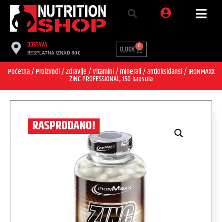
DOSTAVA
0
0,00
€
BESPLATNA IZNAD 50€
Početna
/
Proizvodi
/
Zdravlje
/
Vitamini / minerali / antioksidansi
/ IRONMAXX
ZINC PROFESSIONAL, 150 kapsula
RASPRODANO!