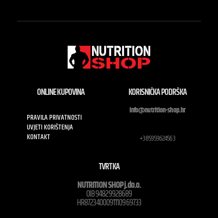
ONLINE KUPOVINA
KORISNIČKA PODRŠKA
info@nutrition-shop.hr
PRAVILA PRIVATNOSTI
UVJETI KORIŠTENJA
KONTAKT
+385959624563
TVRTKA
NUTRITION SHOP j.do.o.
OIB 94829928689
HR8723400091110969733