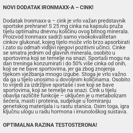
NOVI DODATAK IRONMAXX-A – CINK!
Dodatak Ironmaxx-a – cink je vrlo važan predstavnik
sportske prehrane! S 25 mg cinka na kapsulu pruža
tijelu optimalnu dnevnu količinu ovog bitnog minerala.
Proizvod Ironmaxx sadrži samo visokokvalitetan
cinkov glukonat, kojeg tijelo može vrlo brzo apsorbirati
i zato su odmah vidljivi njegovi pozitivni učinci. Cinke
se smatra jednim od glavnih minerala, osobito u
sportovima koji se temelje na snazi. Sportaši mogu na
dan treninga konzumirati i do 50% više cinka od onih,
koji se ne bave sportovima, jer ga zbog znojenja
tijekom vježbanja mnogo izgube. Stoga je vrlo važno
da ga u tijelo unosimo u dovoljnim količinama. Osobito
to vrijedi za izdržljive sportaše i sve koji se bave
sportovima, koji se temelje na snazi. Cink u tijelu
obavlja različite funkcije – uključen je u metabolizam
šećera, masti i proteina, sudjeluje u formiranju
genetskog materijala i u rastu stanica. Osim toga, igra
ključnu ulogu u radu hormona i imunološkog sustava.
OPTIMALNA RAZINA TESTOSTERONA!