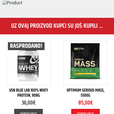
UZ OVAJ PROIZVOD KUPCI SU JOŠ KUPILI ...
RASPRODANO!
USN BLUE LAB 100% WHEY
OPTIMUM SERIOUS MASS,
PROTEIN, 908G
5500G
36,00
€
85,00
€
ODABERI OPCIJE
ODABERI OPCIJE