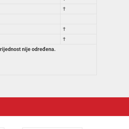
†
†
†
ijednost nije određena.