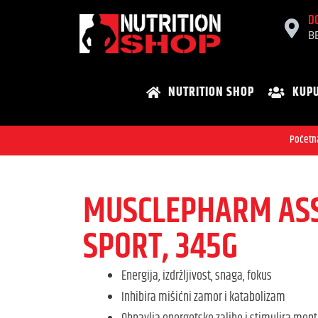
D
B
NUTRITION SHOP
KUPU
Početn
MUSCLEPHARM AS
SPORT, 345G
Energija, izdržljivost, snaga, fokus
Inhibira mišićni zamor i katabolizam