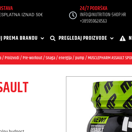
OSTAVA
24/7 PODRŠKA
INFO@NUTRITION-SHOP.HR
ESPLATNA IZNAD 50€
+385959624563
J PREMA BRANDU
PREGLEDAJ PROIZVODE
N
a
/
Proizvodi
/
Pre-workout
/
Snaga / energija / pump
/ MUSCLEPHARM ASSAULT SPOR
SAULT