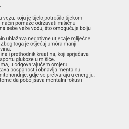
.
vezu, koju je tijelo potrošilo tijekom
taj način pomaže održavati mišićnu
t na sebe veže vodu, što omogućuje bolju
nin ublažava negativne utjecaje mliječne
 Zbog toga je osjećaj umora manji i
vina.
ina i prethodnik kreatina, koji sprječava
nsportu glukoze u mišiće.
olitima, u odgovarajućem omjeru.
lažava pospanost i obnavlja mentalnu
mitohondrije, gdje se pretvaraju u energiju;
po tome da poboljšava mentalni fokus i