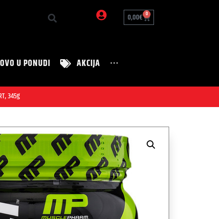
0
0,00
€
OVO U PONUDI
AKCIJA
···
Zanimljivosti
Nutrition Tim
T, 345g
Zdravi recepti