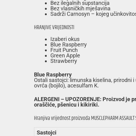
Bez ilegalnih supstancija
Bez vlasničkih mješavina
Sadrži Carnosyn – kojeg učinkovitos
HRANJIVE VRIJEDNOSTI
Izaberi okus
Blue Raspberry
Fruit Punch
Green Apple
Strawberry
Blue Raspberry
Ostali sastojci: limunska kiselina, prirodni i
ovrća (bojilo), acesulfam K.
ALERGENI – UPOZORENJE: Proizvod je proizv
oraščiće, pšenicu i kikiriki.
Hranjiva vrijednost proizvoda MUSCLEPHARM ASSAULT 
Sastojci