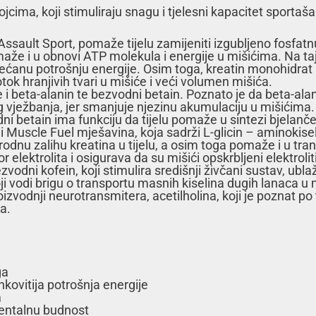
jcima, koji stimuliraju snagu i tjelesni kapacitet sportaša
ssault Sport, pomaže tijelu zamijeniti izgubljeno fosfatnu 
omaže i u obnovi ATP molekula i energije u mišićima. Na 
ovećanu potrošnju energije. Osim toga, kreatin monohidra
rotok hranjivih tvari u mišiće i veći volumen mišića.
 i beta-alanin te bezvodni betain. Poznato je da beta-ala
g vježbanja, jer smanjuje njezinu akumulaciju u mišićima.
i betain ima funkciju da tijelu pomaže u sintezi bjelanče
i Muscle Fuel mješavina, koja sadrži L-glicin – aminokisel
odnu zalihu kreatina u tijelu, a osim toga pomaže i u tra
or elektrolita i osigurava da su mišići opskrbljeni elektr
vodni kofein, koji stimulira središnji živčani sustav, ub
koji vodi brigu o transportu masnih kiselina dugih lanaca u 
roizvodnji neurotransmitera, acetilholina, koji je poznat 
a.
ga
nkovitija potrošnja energije
m
mentalnu budnost