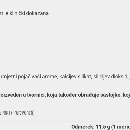
t je klinički dokazana
 umjetni pojačivači arome, kalcijev silikat, silicijev dioksi
eden u tvornici, koja također obrađuje sastojke, koji sa
SPORT (Fruit Punch)
Odmerek: 11.5 g (1 meri