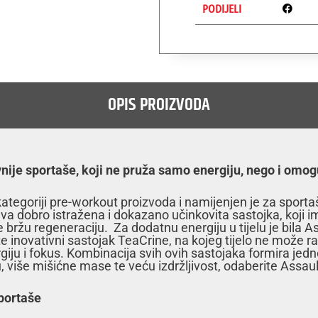
PODIJELI
OPIS PROIZVODA
ije sportaše, koji ne pruža samo energiju, nego i omog
tegoriji pre-workout proizvoda i namijenjen je za sportaše
dva dobro istražena i dokazano učinkovita sastojka, koji im
bržu regeneraciju. Za dodatnu energiju u tijelu je bila 
inovativni sastojak TeaCrine, na kojeg tijelo ne može razv
iju i fokus. Kombinacija svih ovih sastojaka formira jedn
, više mišićne mase te veću izdržljivost, odaberite Assaul
sportaše