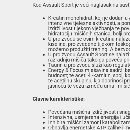
Kod Assault Sport je veći naglasak na sasto
Kreatin monohidrat, koji je dodan u A
intenzivne tjelesne aktivnosti, a p
izdržljivost tijekom vježbanja te p
hidrataciju mišićnih stanica, bolji p
U proizvodu se osim kreatina nalaze
kiseline, proizvedene tijekom teško
možemo produžiti trening. A bezvodn
U proizvodu Assault Sport se nalazi 
razradnju mišiča tako da poveća prir
Taurin u proizvodu služi kao regulat
Energy & Focus mješavina sadrži bez
budnost; te acetil-L-karnitin, spoj, 
te acetilnu skupinu, kja doprinosi p
jasnoću te vezu između uma i mišić
Glavne karakteristike:
Povećana mišićna izdržljivost i sna
Intenzivna, usmjerena energija i uči
Inhibira mišićni zamor i kataboliza
Obnavlja energetske ATP zalihe i 