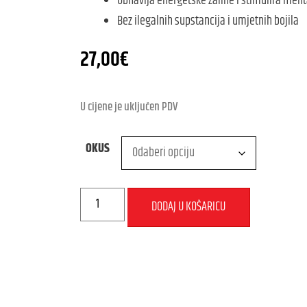
Obnavlja energetske zalihe i stimulira men
Bez ilegalnih supstancija i umjetnih bojila
27,00
€
U cijene je uključen PDV
OKUS
DODAJ U KOŠARICU