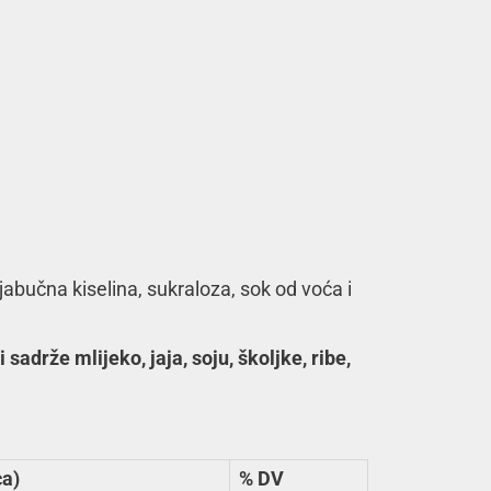
d, jabučna kiselina, sukraloza, sok od voća i
drže mlijeko, jaja, soju, školjke, ribe,
ca)
% DV