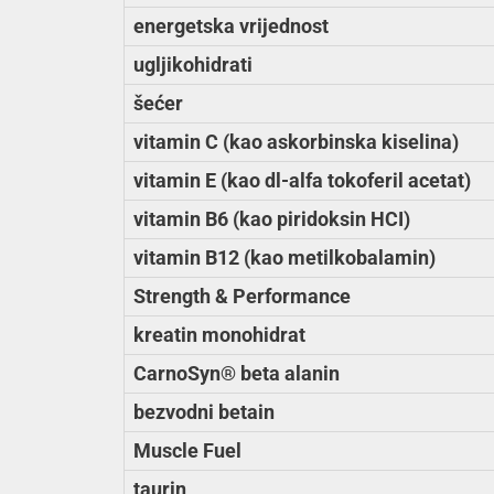
energetska vrijednost
ugljikohidrati
šećer
vitamin C (kao askorbinska kiselina)
vitamin E (kao dl-alfa tokoferil acetat)
vitamin B6 (kao piridoksin HCI)
vitamin B12 (kao metilkobalamin)
Strength & Performance
kreatin monohidrat
CarnoSyn® beta alanin
bezvodni betain
Muscle Fuel
taurin