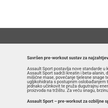
Savršen pre-workout sustav za najzahtjevn
Assault Sport postavlja nove standarde u ka
Assault Sport sadrži kreatin i beta-alanin, 
mišićne mase, povećanje tjelesne snage te 
ugljikohidrata s postupnim oslobađanjem te 
jednako učinkovit te pruža dugutrajnu energ
proizvoda na tržištu. Za veću snagu, brzinu
Assault Sport – pre-workout za ozbiljne 