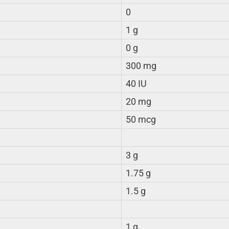
0
1 g
0 g
300 mg
40 IU
20 mg
50 mcg
3 g
1.75 g
1.5 g
1 g