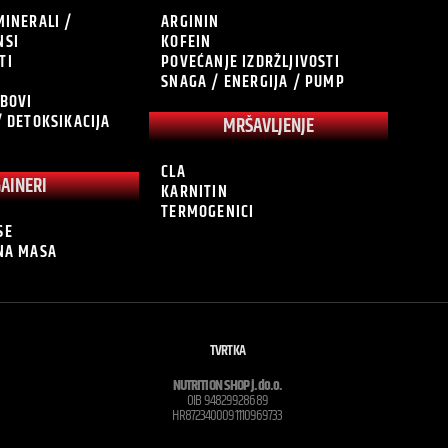
MINERALI /
ARGININ
NSI
KOFEIN
TI
POVEĆANJE IZDRŽLJIVOSTI
SNAGA / ENERGIJA / PUMP
OBOVI
/ DETOKSIKACIJA
MRŠAVLJENJE
CLA
GAINERI
KARNITIN
TERMOGENICI
SE
ĆNA MASA
TVRTKA
NUTRITION SHOP j.do.o.
OIB 94829928689
HR8723400091110969733