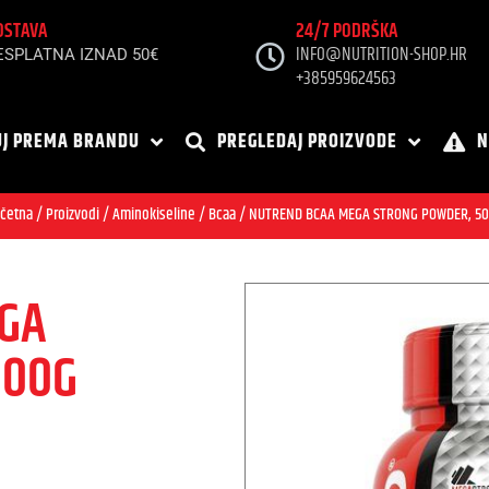
OSTAVA
24/7 PODRŠKA
INFO@NUTRITION-SHOP.HR
ESPLATNA IZNAD 50€
+385959624563
J PREMA BRANDU
PREGLEDAJ PROIZVODE
N
četna
/
Proizvodi
/
Aminokiseline
/
Bcaa
/ NUTREND BCAA MEGA STRONG POWDER, 5
GA
500G