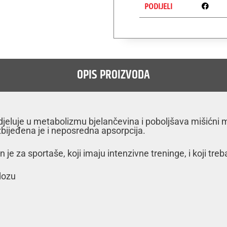
PODIJELI
OPIS PROIZVODA
jeluje u metabolizmu bjelančevina i poboljšava mišićni 
ezbijeđena je i neposredna apsorpcija.
 je za sportaše, koji imaju intenzivne treninge, i koji tre
dozu