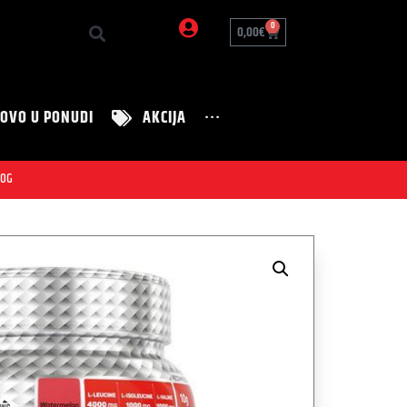
0
0,00
€
OVO U PONUDI
AKCIJA
···
Zanimljivosti
Nutrition Tim
00G
Zdravi recepti