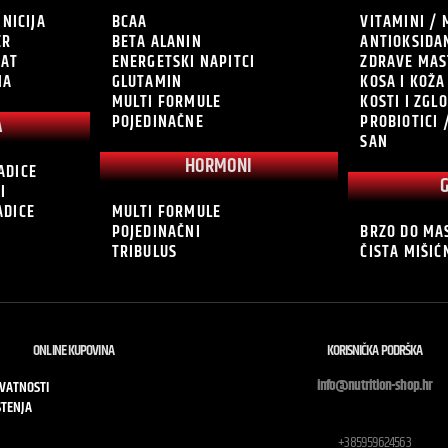
INICIJA
BCAA
VITAMINI / 
ER
BETA ALANIN
ANTIOKSIDA
RAT
ENERGETSKI NAPITCI
ZDRAVE MAS
NA
GLUTAMIN
KOSA I KOŽA
MULTI FORMULE
KOSTI I ZGL
POJEDINAČNE
PROBIOTICI 
A
SAN
HORMONI
ADICE
I
ADICE
MULTI FORMULE
POJEDINAČNI
BRZO DO MA
TRIBULUS
ČISTA MIŠI
ONLINE KUPOVINA
KORISNIČKA PODRŠKA
info@nutrition-shop.hr
IVATNOSTI
ŠTENJA
+385959624563