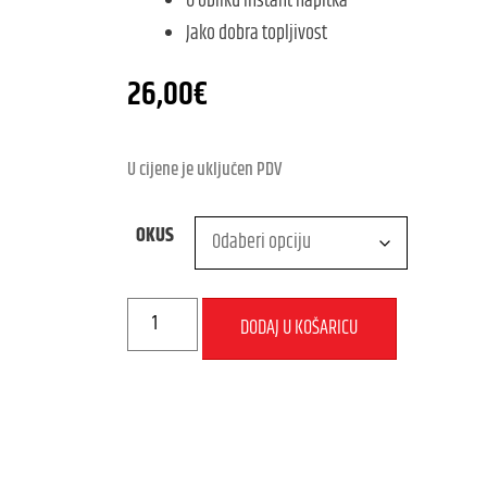
U obliku instant napitka
Jako dobra topljivost
26,00
€
U cijene je uključen PDV
OKUS
DODAJ U KOŠARICU