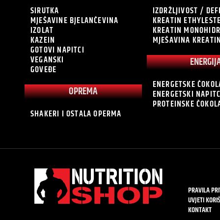
SIRUTKA
IZDRŽLJIVOST / DEF
MJEŠAVINE BJELANČEVINA
KREATIN ETHYLEST
IZOLAT
KREATIN MONOHID
KAZEIN
MJEŠAVINA KREATI
GOTOVI NAPITCI
VEGANSKI
ENERGIJ
GOVEĐE
ENERGETSKE ČOKOL
OPREMA
ENERGETSKI NAPITC
PROTEINSKE ČOKOL
SHAKERI I OSTALA OPERMA
PRAVILA PR
UVJETI KORI
KONTAKT