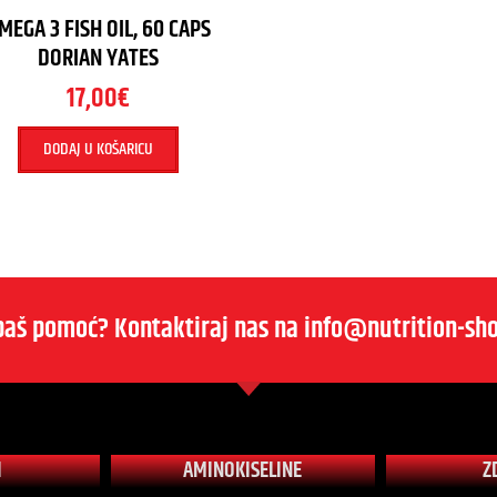
MEGA 3 FISH OIL, 60 CAPS
DORIAN YATES
17,00
€
DODAJ U KOŠARICU
baš pomoć? Kontaktiraj nas na info@nutrition-sho
I
AMINOKISELINE
Z