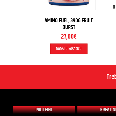
O
AMINO FUEL, 390G FRUIT
BURST
27,00
€
DODAJ U KOŠARICU
Tre
PROTEINI
KREATIN