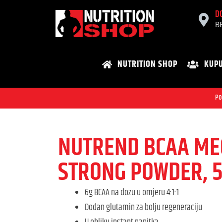
D
B
NUTRITION SHOP
KUPU
Po
NUTREND BCAA ME
STRONG POWDER, 
6g BCAA na dozu u omjeru 4:1:1
Dodan glutamin za bolju regeneraciju