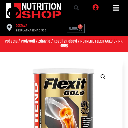
DOSTAVA
0
0,00
€
BESPLATNA IZNAD 50€
Početna
/
Proizvodi
/
Zdravlje
/
Kosti i zglobovi
/ NUTREND FLEXIT GOLD DRINK,
400g