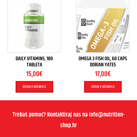
DAILY VITAMINS, 180
OMEGA 3 FISH OIL, 60 CAPS
TABLETA
DORIAN YATES
15,00
€
17,00
€
DODAJ U KOŠARICU
DODAJ U KOŠARICU
Trebaš pomoć? Kontaktiraj nas na info@nutrition-
shop.hr