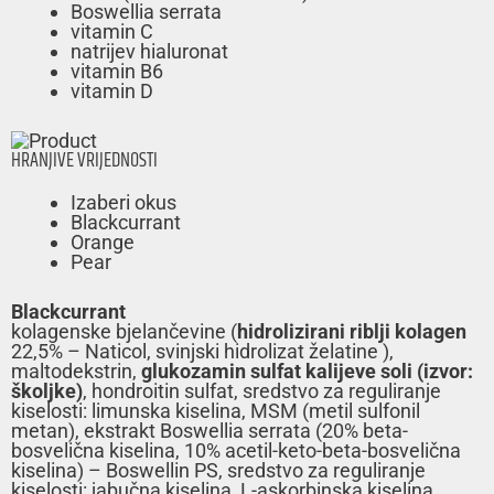
Boswellia serrata
vitamin C
natrijev hialuronat
vitamin B6
vitamin D
HRANJIVE VRIJEDNOSTI
Izaberi okus
Blackcurrant
Orange
Pear
Blackcurrant
kolagenske bjelančevine (
hidrolizirani riblji kolagen
22,5% – Naticol, svinjski hidrolizat želatine ),
maltodekstrin,
glukozamin sulfat kalijeve soli (izvor:
školjke)
, hondroitin sulfat, sredstvo za reguliranje
kiselosti: limunska kiselina, MSM (metil sulfonil
metan), ekstrakt Boswellia serrata (20% beta-
bosvelična kiselina, 10% acetil-keto-beta-bosvelična
kiselina) – Boswellin PS, sredstvo za reguliranje
kiselosti: jabučna kiselina, L-askorbinska kiselina