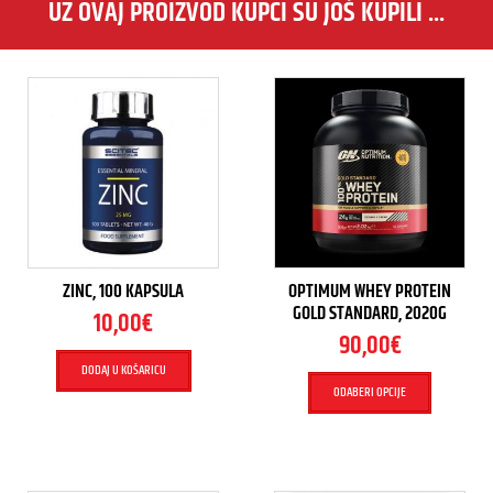
UZ OVAJ PROIZVOD KUPCI SU JOŠ KUPILI ...
ZINC, 100 KAPSULA
OPTIMUM WHEY PROTEIN
GOLD STANDARD, 2020G
10,00
€
90,00
€
DODAJ U KOŠARICU
ODABERI OPCIJE