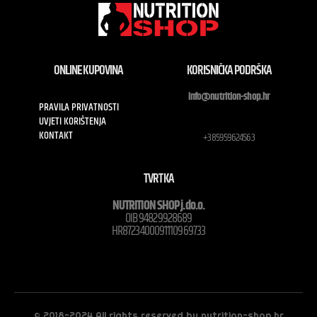
ONLINE KUPOVINA
KORISNIČKA PODRŠKA
info@nutrition-shop.hr
PRAVILA PRIVATNOSTI
UVJETI KORIŠTENJA
KONTAKT
+385959624563
TVRTKA
NUTRITION SHOP j.do.o.
OIB 94829928689
HR8723400091110969733
© 2018-2024 All rights reserved by nutrition-shop.hr