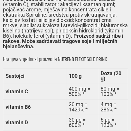
(vitamin C), stabilizatori: akacijev i ksantan gumi;
pojačivač arome, mješavina koncentrata cikle i
ekstrakta Spiruline, sredstva protiv skrutnjavanja:
kalcijev fosfat i silicijev dioksid; koncentrat crne
mrkve, sladila: sukraloza i steviol-glikozidi; hialuronska
kiselina (natrijeva sol), piridoksin hidroklorid (vitamin
B6), holekalciferol (vitamin D).
Proizvod sadrži ribe i
rakove. Može sadržavati tragove soje i mliječnih
bjelančevina.
Hranjiva vrijednost proizvoda NUTREND FLEXIT GOLD DRINK
Doza (20
Sastojci
100 g
g)
400 mg =
80 mg =
vitamin C
500% *
100% *
20 mg =
4 mg =
vitamin B6
1429% *
286% *
30 µg =
6 µg =
vitamin D
600% *
120% *