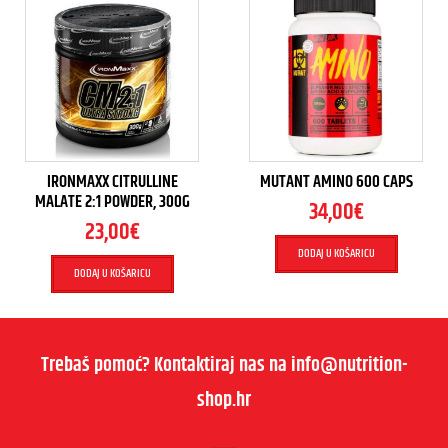
IRONMAXX CITRULLINE
MUTANT AMINO 600 CAPS
MALATE 2:1 POWDER, 300G
34,00
€
23,00
€
DODAJ U KOŠARICU
DODAJ U KOŠARICU
Trebaš pomoć? Kontaktiraj nas na info@nutrition-
shop.hr