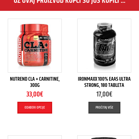
UZ OVAJ PROIZVOD KUPCI SU JOŠ KUPILI ...
NUTREND CLA + CARNITINE,
IRONMAXX 100% EAAS ULTRA
300G
STRONG, 180 TABLETA
33,00
€
17,00
€
ODABERI OPCIJE
PROČITAJ VIŠE