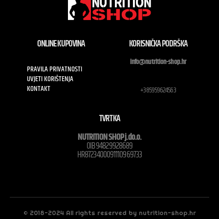
ONLINE KUPOVINA
KORISNIČKA PODRŠKA
info@nutrition-shop.hr
PRAVILA PRIVATNOSTI
UVJETI KORIŠTENJA
KONTAKT
+385959624563
TVRTKA
NUTRITION SHOP j.do.o.
OIB 94829928689
HR8723400091110969733
© 2018-2024 All rights reserved by nutrition-shop.hr