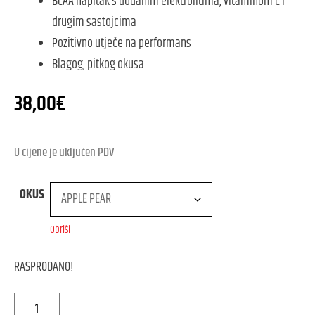
BCAA napitak s dodanim elektrolitima, vitaminom C i
drugim sastojcima
Pozitivno utječe na performans
Blagog, pitkog okusa
38,00
€
U cijene je uključen PDV
OKUS
Obriši
RASPRODANO!