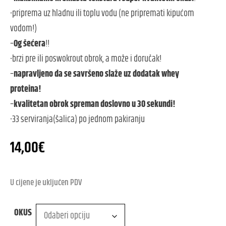
-priprema uz hladnu ili toplu vodu (ne pripremati kipućom
vodom!)
–
0g šećera
!!
-brzi pre ili poswokrout obrok, a može i doručak!
–
napravljeno da se savršeno slaže uz dodatak whey
proteina!
–
kvalitetan obrok spreman doslovno u 30 sekundi!
-33 serviranja(šalica) po jednom pakiranju
14,00
€
U cijene je uključen PDV
OKUS