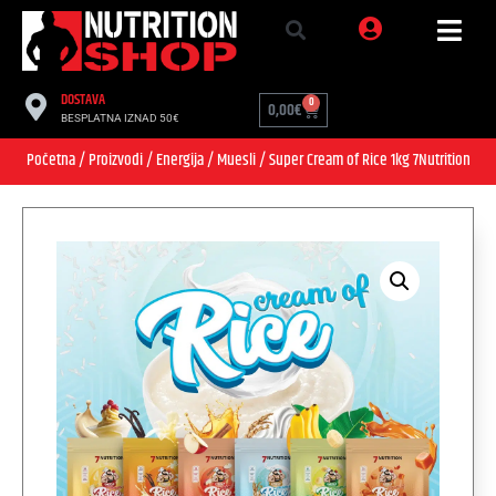
DOSTAVA
0
0,00
€
BESPLATNA IZNAD 50€
Početna
/
Proizvodi
/
Energija
/
Muesli
/ Super Cream of Rice 1kg 7Nutrition