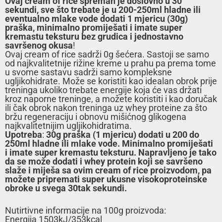
Ovaj cream of rice spreman je doslovno u 30
sekundi, sve što trebate je u 200-250ml hladne ili
eventualno mlake vode dodati 1 mjericu (30g)
praška, minimalno promiješati i imate super
kremastu teksturu bez grudica
i jednostavno
savršenog okusa
!
Ovaj cream of rice sadrži 0g šećera. Sastoji se samo
od najkvalitetnije rižine kreme u prahu pa prema tome
u svome sastavu sadrži samo kompleksne
ugljikohidrate. Može se koristiti kao idealan obrok prije
treninga ukoliko trebate energije koja će vas držati
kroz naporne treninge, a možete koristiti i kao doručak
ili čak obrok nakon treninga uz whey proteine za što
bržu regeneraciju i obnovu mišićnog glikogena
najkvalitetnijim ugljikohidratima.
Upotreba
:
30g praška (1 mjericu) dodati u 200 do
250ml hladne ili mlake vode. Minimalno promiješati
i imate super kremastu teksturu. Napravljeno je tako
da se može dodati i whey protein koji se savršeno
slaže i miješa sa ovim cream of rice proizvodom, pa
možete pripremati super ukusne visokoproteinske
obroke u svega 30tak sekundi.
Nutirtivne informacije na 100g proizvoda:
Energija 1503kJ/353kcal