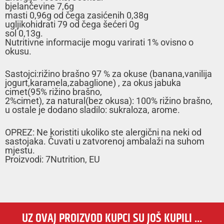
bjelančevine 7,6g
masti 0,96g od čega zasićenih 0,38g
ugljikohidrati 79 od čega šećeri 0g
sol 0,13g.
Nutritivne informacije mogu varirati 1% ovisno o
okusu.
Sastojci:rižino brašno 97 % za okuse (banana,vanilija
jogurt,karamela,zabaglione) , za okus jabuka
cimet(95% rižino brašno,
2%cimet), za natural(bez okusa): 100% rižino brašno,
u ostale je dodano sladilo: sukraloza, arome.
OPREZ: Ne koristiti ukoliko ste alergični na neki od
sastojaka. Čuvati u zatvorenoj ambalaži na suhom
mjestu.
Proizvodi: 7Nutrition, EU
UZ OVAJ PROIZVOD KUPCI SU JOŠ KUPILI ...