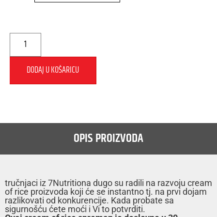
DODAJ U KOŠARICU
OPIS PROIZVODA
tručnjaci iz 7Nutritiona dugo su radili na razvoju cream
of rice proizvoda koji će se instantno tj. na prvi dojam
razlikovati od konkurencije. Kada probate sa
sigurnošću ćete moći i Vi to potvrditi.