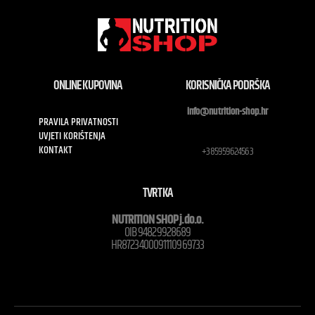
ONLINE KUPOVINA
KORISNIČKA PODRŠKA
info@nutrition-shop.hr
PRAVILA PRIVATNOSTI
UVJETI KORIŠTENJA
KONTAKT
+385959624563
TVRTKA
NUTRITION SHOP j.do.o.
OIB 94829928689
HR8723400091110969733