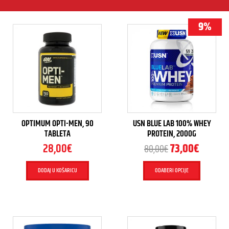
9%
OPTIMUM OPTI-MEN, 90
USN BLUE LAB 100% WHEY
TABLETA
PROTEIN, 2000G
28,00
€
73,00
€
80,00
€
DODAJ U KOŠARICU
ODABERI OPCIJE