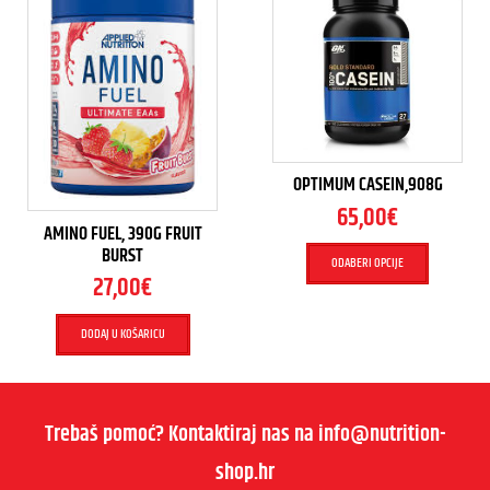
OPTIMUM CASEIN,908G
65,00
€
AMINO FUEL, 390G FRUIT
BURST
ODABERI OPCIJE
27,00
€
DODAJ U KOŠARICU
Trebaš pomoć? Kontaktiraj nas na info@nutrition-
shop.hr