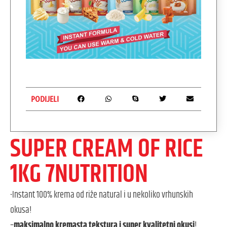
PODIJELI
SUPER CREAM OF RICE
1KG 7NUTRITION
-Instant 100% krema od riže natural i u nekoliko vrhunskih
okusa!
–
maksimalno kremasta tekstura i super kvalitetni okusi
!