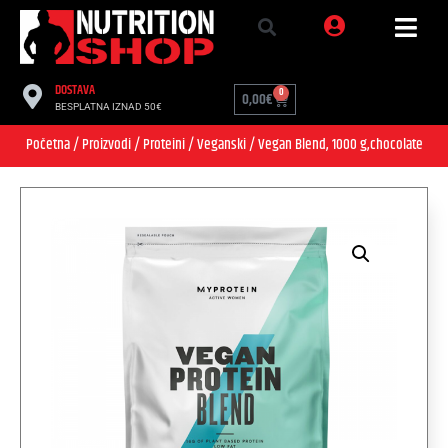
DOSTAVA
0
0,00
€
BESPLATNA IZNAD 50€
Početna
/
Proizvodi
/
Proteini
/
Veganski
/ Vegan Blend, 1000 g,chocolate