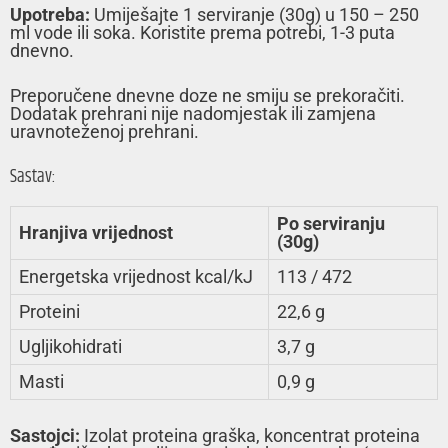
Upotreba:
Umiješajte 1 serviranje (30g) u 150 – 250
ml vode ili soka. Koristite prema potrebi, 1-3 puta
dnevno.
Preporučene dnevne doze ne smiju se prekoračiti.
Dodatak prehrani nije nadomjestak ili zamjena
uravnoteženoj prehrani.
Sastav:
Po serviranju
Hranjiva vrijednost
(30g)
Energetska vrijednost kcal/kJ
113 / 472
Proteini
22,6 g
Ugljikohidrati
3,7 g
Masti
0,9 g
Sastojci:
Izolat proteina graška, koncentrat proteina