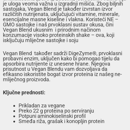
je uloga veoma važna u izgradnji mišića. Zbog biljnih
sastojaka, Vegan Blend je također izvrstan izvor
različitih nutrijenata, uključujući vitamine, minerale,
esencijalne masne kiseline i vlakna. Koristeći NE –
GMO sastojke i naš prvoklasni sustav okusa, čini
Vegan Blend ukusnim i prirodnim načinom
konzumacije visoko proteinskih shake – ova, koji
isključuju mliječne sastojke i soju
Vegan Blend također sadrži DigeZyme®, prvoklasni
probavni enzim, uključen kako bi pomogao tijelu da
apsorbira nutrijente iz unesene hrane. Njegova
prisutnost u Vegan Blendu vam dozvoljava da
efikasno iskoristite bogat izvor proteina iz našeg ne-
mliječnog proizvoda.
Ključne prednosti:
Prikladan za vegane
Preko 22 g proteina po serviranju
Potpuni aminokiselinski profil
Smeđa riža, grašak i konopljin protein