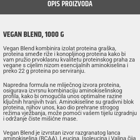
OPIS PROIZVODA
VEGAN BLEND, 1000 G
Vegan Blend kombinira izolat proteina graška,
proteina smeđe riže i konopljinog proteina kako bi
vam pružio prvoklasnu kvalitetu proteinskog praha za
vegane s cijelim nizom esencijalnih aminokiselina i
preko 22 g proteina po serviranju.
Napredna formula ne mliječnog izvora proteina,
osigurava izvrsnu kombinaciju aminokiselinskog
profila, kako bi omogućila unos optimalne razine
ključnih hranjivih tvari. Aminokiseline su gradivni blok
proteina, njihov unos, kao dio prehrane strogog
režima vježbanja, može pomoći vašem tijelu izgradnju
i održanje čiste mišićne mase.
Vegan Blend je izvrstan izvor razgranatog lanca
aminokiselina (BCAA), Leucina, Isoleucina i Valina čija