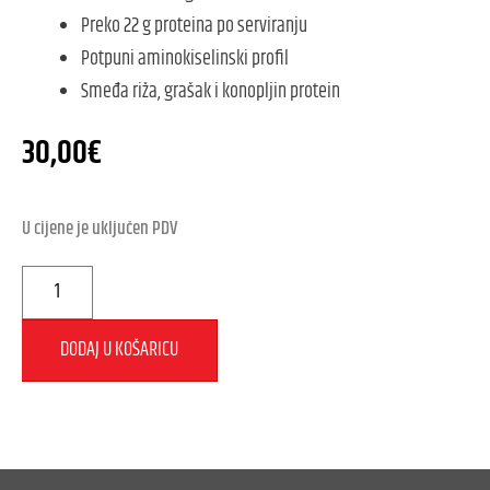
Preko 22 g proteina po serviranju
Potpuni aminokiselinski profil
Smeđa riža, grašak i konopljin protein
30,00
€
U cijene je uključen PDV
DODAJ U KOŠARICU