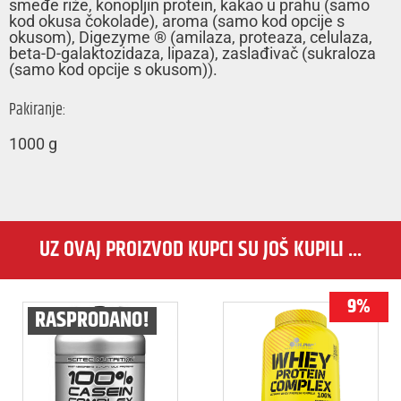
smeđe riže, konopljin protein, kakao u prahu (samo
kod okusa čokolade), aroma (samo kod opcije s
okusom), Digezyme ® (amilaza, proteaza, celulaza,
beta-D-galaktozidaza, lipaza), zaslađivač (sukraloza
(samo kod opcije s okusom)).
Pakiranje:
1000 g
UZ OVAJ PROIZVOD KUPCI SU JOŠ KUPILI ...
9%
RASPRODANO!