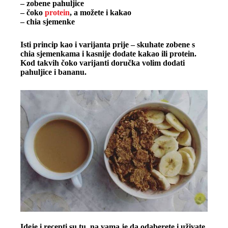
– zobene pahuljice
– čoko
protein
, a možete i kakao
– chia sjemenke
Isti princip kao i varijanta prije – skuhate zobene s
chia sjemenkama i kasnije dodate kakao ili protein.
Kod takvih čoko varijanti doručka volim dodati
pahuljice i bananu.
Ideje i recepti su tu, na vama je da odaberete i uživate