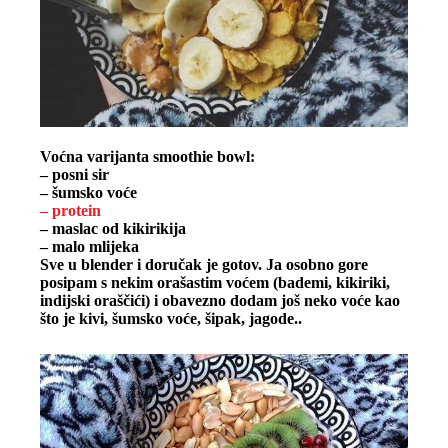
Voćna varijanta smoothie bowl:
– posni sir
– šumsko voće
– protein
– maslac od kikirikija
– malo mlijeka
Sve u blender i doručak je gotov. Ja osobno gore
posipam s nekim orašastim voćem (bademi, kikiriki,
indijski oraščići) i obavezno dodam još neko voće kao
što je kivi, šumsko voće, šipak, jagode..