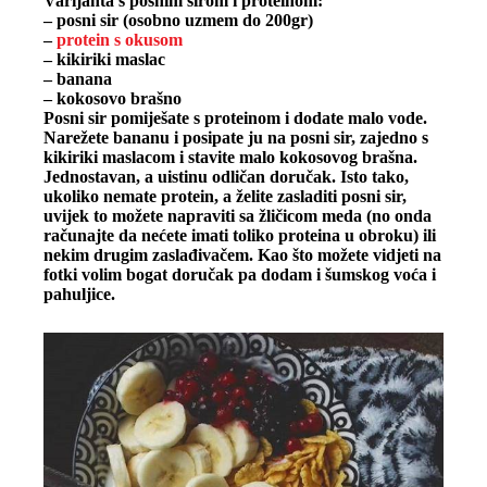
Varijanta s posnim sirom i proteinom:
– posni sir (osobno uzmem do 200gr)
–
protein s okusom
– kikiriki maslac
– banana
– kokosovo brašno
Posni sir pomiješate s proteinom i dodate malo vode.
Narežete bananu i posipate ju na posni sir, zajedno s
kikiriki maslacom i stavite malo kokosovog brašna.
Jednostavan, a uistinu odličan doručak. Isto tako,
ukoliko nemate protein, a želite zasladiti posni sir,
uvijek to možete napraviti sa žličicom meda (no onda
računajte da nećete imati toliko proteina u obroku) ili
nekim drugim zaslađivačem. Kao što možete vidjeti na
fotki volim bogat doručak pa dodam i šumskog voća i
pahuljice.