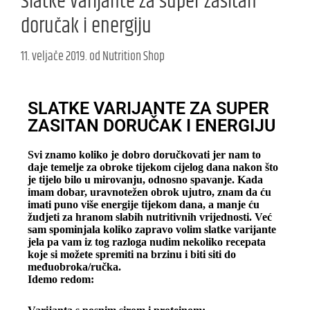
Slatke varijante za super zasitan
doručak i energiju
11. veljače 2019.
od
Nutrition Shop
SLATKE VARIJANTE ZA SUPER
ZASITAN DORUČAK I ENERGIJU
Svi znamo koliko je dobro doručkovati jer nam to
daje temelje za obroke tijekom cijelog dana nakon što
je tijelo bilo u mirovanju, odnosno spavanje. Kada
imam dobar, uravnotežen obrok ujutro, znam da ću
imati puno više energije tijekom dana, a manje ću
žudjeti za hranom slabih nutritivnih vrijednosti. Već
sam spominjala koliko zapravo volim slatke varijante
jela pa vam iz tog razloga nudim nekoliko recepata
koje si možete spremiti na brzinu i biti siti do
međuobroka/ručka.
Idemo redom: