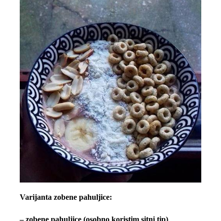
Varijanta zobene pahuljice:
– zobene pahuljice (osobno koristim sitni tip)