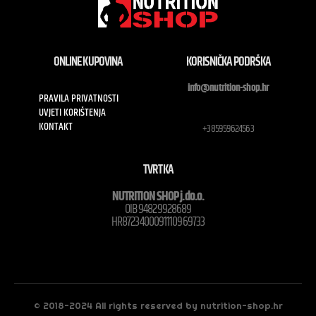
ONLINE KUPOVINA
KORISNIČKA PODRŠKA
info@nutrition-shop.hr
PRAVILA PRIVATNOSTI
UVJETI KORIŠTENJA
KONTAKT
+385959624563
TVRTKA
NUTRITION SHOP j.do.o.
OIB 94829928689
HR8723400091110969733
© 2018-2024 All rights reserved by nutrition-shop.hr