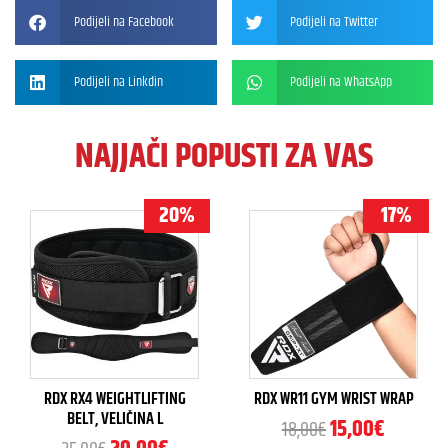
Podijeli na Facebook
Podijeli na Twitter
Podijeli na Linkdin
Podijeli na WhatsApp
NAJJAČI POPUSTI ZA VAS
20%
17%
RDX RX4 WEIGHTLIFTING
RDX WR11 GYM WRIST WRAP
BELT, VELIČINA L
15,00
€
18,00
€