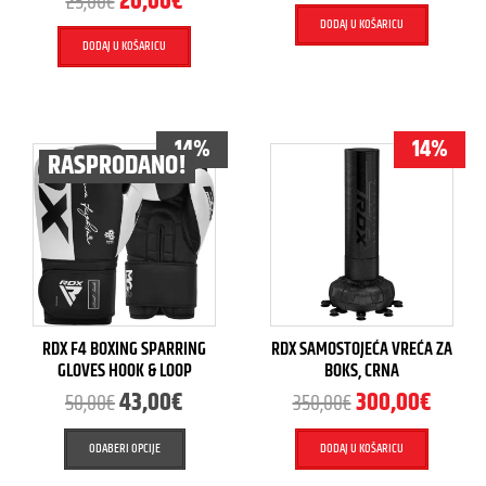
20,00
€
25,00
€
DODAJ U KOŠARICU
DODAJ U KOŠARICU
14%
14%
RASPRODANO!
RDX F4 BOXING SPARRING
RDX SAMOSTOJEĆA VREĆA ZA
GLOVES HOOK & LOOP
BOKS, CRNA
43,00
€
300,00
€
50,00
€
350,00
€
ODABERI OPCIJE
DODAJ U KOŠARICU