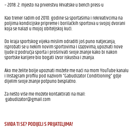
– 2018. 2. mjesto na prvenstvu Hrvatske u bench press-u
Kao trener radim od 2010. godine sa sportašima i rekreativcima na
poljima kondicijske pripreme i borilačkih sportova u svojoj dvorani
koja se nalazi u mojoj obiteljskoj kući.
Do kraja sportskog vijeka mislim odraditi još puno natjecanja,
isprobati se u nekim novim sportovima i izazovima, upoznati nove
ljude iz područja sporta i proširivati svoje znanje kako bi nakon
sportske karijere bio bogati izvor iskustva i znanja.
Ako me želite bolje upoznati možete me naći na mom YouTube kanalu
i Instagram profilu pod nazivom “Gabudizator Conditioning” gdje
dijelim svoje znanje potpuno besplatno.​
Za nešto više me možete kontaktirati na mail:​
gabudizator@gmail.com
SVIĐA TI SE? PODIJELI S PRIJATELJIMA!