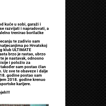
 kuće u sobi, garaži i
e razvijati i napradovati, a
alelno trenirao borilačke
ecanju te zadivio sam
natjecanjima po Hrvatskoj
ing klub ULTIMATE
asta brzo je rastao, ubrzo
 te je nastavak, odnosno
ije i položio za
i također sam postao član
 Uz sve te obaveze i dalje
2018. godine postao sam
ajem 2018. godine krenuo
portske karijere.
jeh!!!