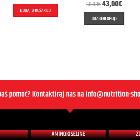
43,00
€
50,00
€
DODAJ U KOŠARICU
ODABERI OPCIJE
baš pomoć? Kontaktiraj nas na info@nutrition-sho
I
AMINOKISELINE
Z