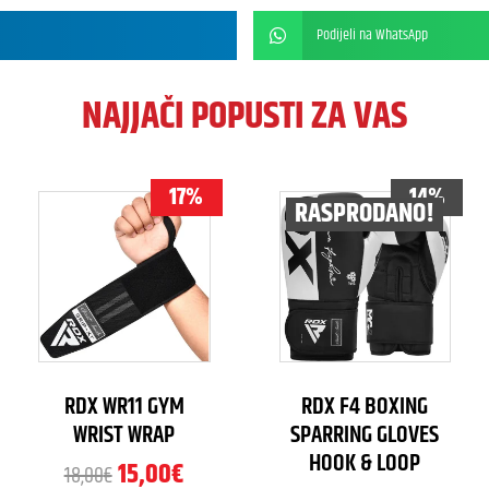
Podijeli na WhatsApp
NAJJAČI POPUSTI ZA VAS
17%
14%
RASPRODANO!
RDX WR11 GYM
RDX F4 BOXING
WRIST WRAP
SPARRING GLOVES
HOOK & LOOP
15,00
€
18,00
€