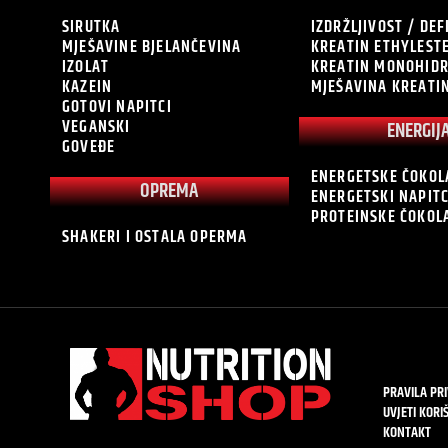
SIRUTKA
IZDRŽLJIVOST / DEF
MJEŠAVINE BJELANČEVINA
KREATIN ETHYLEST
IZOLAT
KREATIN MONOHID
KAZEIN
MJEŠAVINA KREATI
GOTOVI NAPITCI
VEGANSKI
ENERGIJ
GOVEĐE
ENERGETSKE ČOKOL
OPREMA
ENERGETSKI NAPITC
PROTEINSKE ČOKOL
SHAKERI I OSTALA OPERMA
PRAVILA PR
UVJETI KORI
KONTAKT