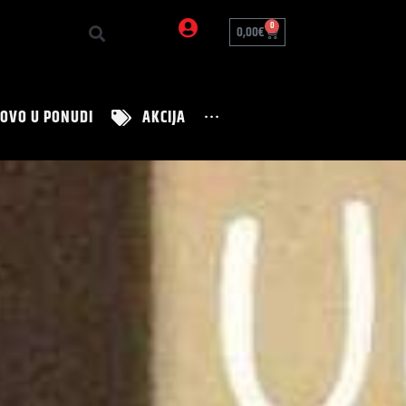
0
0,00
€
OVO U PONUDI
AKCIJA
···
Zanimljivosti
Nutrition Tim
Zdravi recepti