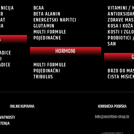
INICIJA
BCAA
VITAMINI / 
ER
BETA ALANIN
ANTIOKSIDA
RAT
ENERGETSKI NAPITCI
ZDRAVE MAS
NA
GLUTAMIN
KOSA I KOŽA
MULTI FORMULE
KOSTI I ZGL
POJEDINAČNE
PROBIOTICI 
A
SAN
HORMONI
ADICE
I
ADICE
MULTI FORMULE
POJEDINAČNI
BRZO DO MA
TRIBULUS
ČISTA MIŠI
ONLINE KUPOVINA
KORISNIČKA PODRŠKA
info@nutrition-shop.hr
IVATNOSTI
ŠTENJA
+385959624563