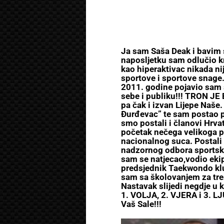
Ja sam Saša Deak i bavim 
naposljetku sam odlučio kre
kao hiperaktivac nikada nij
sportove i sportove snage
2011. godine pojavio sam 
sebe i publiku!!! TRON JE
pa čak i izvan Lijepe Naš
Đurđevac” te sam postao pr
smo postali i članovi Hrva
početak nečega velikoga p
nacionalnog suca. Postali
nadzornog odbora sportske 
sam se natjecao,vodio eki
predsjednik Taekwondo klu
sam sa školovanjem za tren
Nastavak slijedi negdje 
1. VOLJA, 2. VJERA i 3. L
Vaš Sale!!!