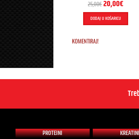
20,00
€
25,00
€
DODAJ U KOŠARICU
KOMENTIRAJ!
Tre
PROTEINI
KREATIN