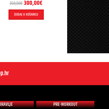
300,00
€
350,00
€
DODAJ U KOŠARICU
p.hr
DRAVLJE
PRE-WORKOUT