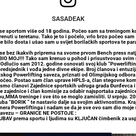
SASADEAK
se sportom više od 18 godina. Počeo sam sa treningom kod
nuti u teretanu. Tako je to i počelo, vrlo brzo počeo sam s
e bilo dosta i ušao sam u svijet borilačkih sportova te par
.
se bez ikakvih priprema na svome prvom Bench press natj
 BIO MOJ!!! Tako sam krenuo u pohod i prisustvovao svim 
e. Odlučio sam 2012. godine osnovati svoj klub “Powerlift
edsjednik i vođa jedne divne ekipe. Broj članova i entuzij
tskog Powerlifting saveza, priznati od Olimpijskog odbora
očeo. Postao sam član uprave HPLS-a, član stegovne komis
 smo članovi Zajednice sportskih udruga grada Đurđevca 
zajednice i član komisije za odabir najsportaša zajednice.
pu,MMA treninge i sve što se moglo zamisliti. U srpnju. 
ba “BORIK ” te nastavio dalje sa svojim aktivnostima. Kr
era Powerliftinga i nadam se da je sve ovo sam dio moje s
u kavezu – GRANICE NE POSTOJE :
JUBAV prema sportu i ljudima su KLJUČAN čimbenik za usp