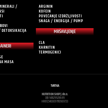
MINERALI /
ARGININ
NSI
KOFEIN
TI
POVEĆANJE IZDRŽLJIVOSTI
SNAGA / ENERGIJA / PUMP
OBOVI
/ DETOKSIKACIJA
MRŠAVLJENJE
CLA
GAINERI
KARNITIN
TERMOGENICI
SE
ĆNA MASA
TVRTKA
NUTRITION SHOP j.do.o.
OIB 94829928689
HR8723400091110969733