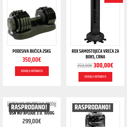
PODESIVA BUČICA 25KG
RDX SAMOSTOJEĆA VREĆA ZA
BOKS, CRNA
350,00
€
300,00
€
350,00
€
DODAJ U KOŠARICU
DODAJ U KOŠARICU
RASPRODANO!
RASPRODANO!
BSN NO-XPLODE 3.0. 1000G
299,00
€