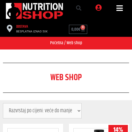
DOSTAVA
0
0,00
€
BESPLATNA IZNAD 50€
Početna
/ Web shop
WEB SHOP
14%