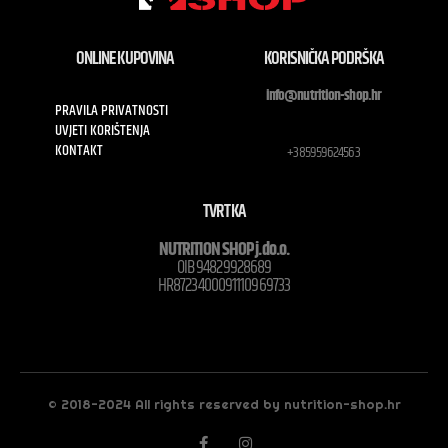
ONLINE KUPOVINA
KORISNIČKA PODRŠKA
info@nutrition-shop.hr
PRAVILA PRIVATNOSTI
UVJETI KORIŠTENJA
KONTAKT
+385959624563
TVRTKA
NUTRITION SHOP j.do.o.
OIB 94829928689
HR8723400091110969733
© 2018-2024 All rights reserved by nutrition-shop.hr