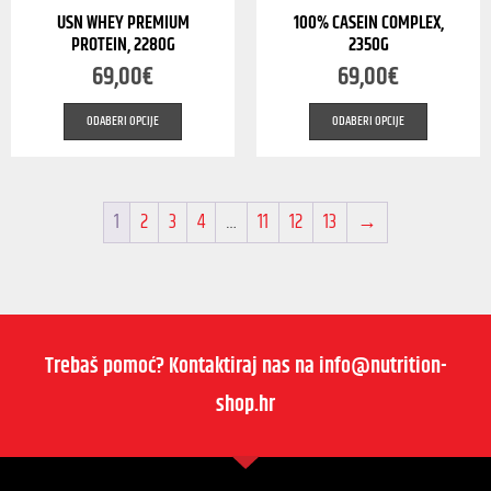
USN WHEY PREMIUM
100% CASEIN COMPLEX,
PROTEIN, 2280G
2350G
69,00
€
69,00
€
ODABERI OPCIJE
ODABERI OPCIJE
1
2
3
4
…
11
12
13
→
Trebaš pomoć? Kontaktiraj nas na info@nutrition-
shop.hr