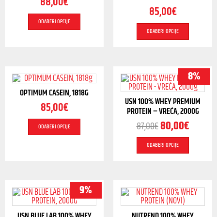
88,00
€
85,00
€
ODABERI OPCIJE
ODABERI OPCIJE
8%
OPTIMUM CASEIN, 1818G
USN 100% WHEY PREMIUM
85,00
€
PROTEIN – VREĆA, 2000G
80,00
€
87,00
€
ODABERI OPCIJE
ODABERI OPCIJE
9%
USN BLUE LAB 100% WHEY
NUTREND 100% WHEY