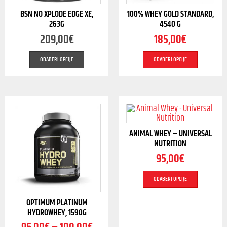
BSN NO XPLODE EDGE XE,
100% WHEY GOLD STANDARD,
263G
4540 G
209,00
€
185,00
€
ODABERI OPCIJE
ODABERI OPCIJE
ANIMAL WHEY – UNIVERSAL
NUTRITION
95,00
€
ODABERI OPCIJE
OPTIMUM PLATINUM
HYDROWHEY, 1590G